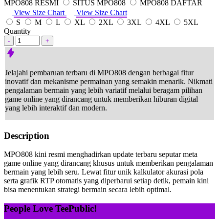
MPO808 RESMI
SITUS MPO808
MPO808 DAFTAR
View Size Chart
View Size Chart
S
M
L
XL
2XL
3XL
4XL
5XL
Quantity
-
+
Jelajahi pembaruan terbaru di MPO808 dengan berbagai fitur
inovatif dan mekanisme permainan yang semakin menarik. Nikmati
pengalaman bermain yang lebih variatif melalui beragam pilihan
game online yang dirancang untuk memberikan hiburan digital
yang lebih interaktif dan modern.
Description
MPO808 kini resmi menghadirkan update terbaru seputar meta
game online yang dirancang khusus untuk memberikan pengalaman
bermain yang lebih seru. Lewat fitur unik kalkulator akurasi pola
serta grafik RTP otomatis yang diperbarui setiap detik, pemain kini
bisa menentukan strategi bermain secara lebih optimal.
People Love TeePublic!