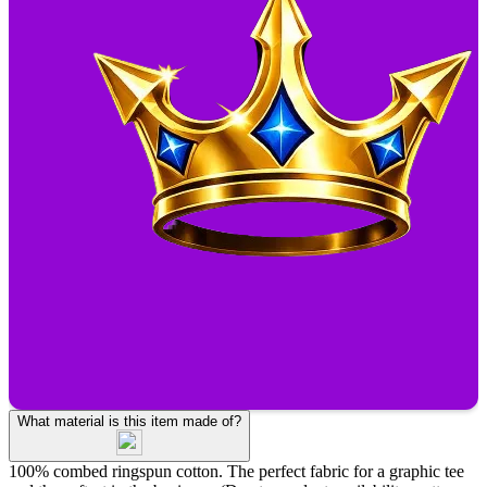
What material is this item made of?
100% combed ringspun cotton. The perfect fabric for a graphic tee