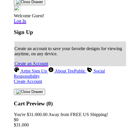
Welcome Guest!
Log In
Sign Up
Create an account to save your favorite designs for viewing
anytime, on any device.
Create an Account
Artist Sign Up
About TeePublic
Social
Responsibility
Create Account
Cart Preview (0)
You're
$31.000.00
Away from
FREE US Shipping!
$0
$31.000