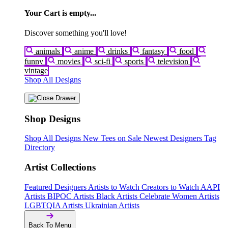
Your Cart is empty...
Discover something you'll love!
animals
anime
drinks
fantasy
food
funny
movies
sci-fi
sports
television
vintage
Shop All Designs
Shop Designs
Shop All Designs
New Tees on Sale
Newest Designers
Tag
Directory
Artist Collections
Featured Designers
Artists to Watch
Creators to Watch
AAPI
Artists
BIPOC Artists
Black Artists
Celebrate Women Artists
LGBTQIA Artists
Ukrainian Artists
Back To Menu