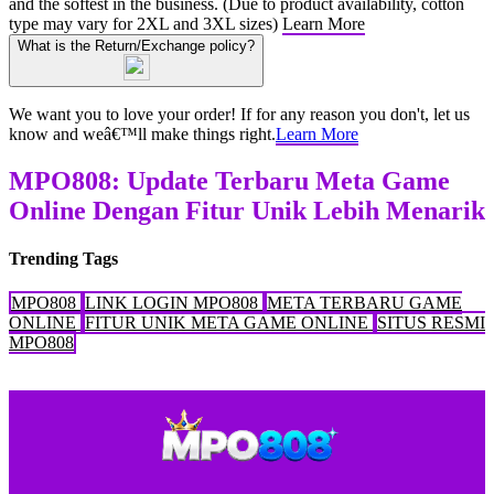
and the softest in the business. (Due to product availability, cotton
type may vary for 2XL and 3XL sizes)
Learn More
What is the Return/Exchange policy?
We want you to love your order! If for any reason you don't, let us
know and weâ€™ll make things right.
Learn More
MPO808: Update Terbaru Meta Game
Online Dengan Fitur Unik Lebih Menarik
Trending Tags
MPO808
LINK LOGIN MPO808
META TERBARU GAME
ONLINE
FITUR UNIK META GAME ONLINE
SITUS RESMI
MPO808