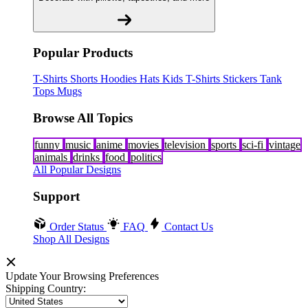
Popular Products
T-Shirts
Shorts
Hoodies
Hats
Kids T-Shirts
Stickers
Tank
Tops
Mugs
Browse All Topics
funny
music
anime
movies
television
sports
sci-fi
vintage
animals
drinks
food
politics
All Popular Designs
Support
Order Status
FAQ
Contact Us
Shop All Designs
Update Your Browsing Preferences
Shipping Country: