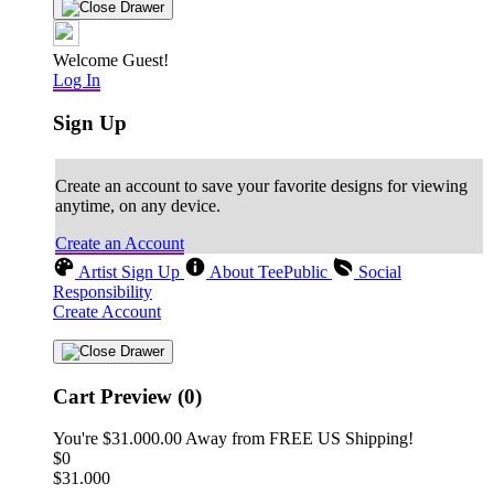
Welcome Guest!
Log In
Sign Up
Create an account to save your favorite designs for viewing
anytime, on any device.
Create an Account
Artist Sign Up
About TeePublic
Social
Responsibility
Create Account
Cart Preview (0)
You're
$31.000.00
Away from
FREE US Shipping!
$0
$31.000