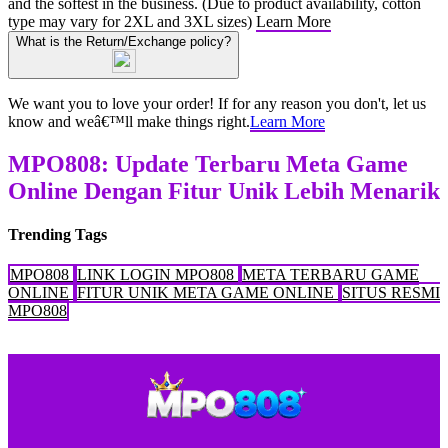
and the softest in the business. (Due to product availability, cotton
type may vary for 2XL and 3XL sizes)
Learn More
What is the Return/Exchange policy?
We want you to love your order! If for any reason you don't, let us
know and weâ€™ll make things right.
Learn More
MPO808: Update Terbaru Meta Game
Online Dengan Fitur Unik Lebih Menarik
Trending Tags
MPO808
LINK LOGIN MPO808
META TERBARU GAME
ONLINE
FITUR UNIK META GAME ONLINE
SITUS RESMI
MPO808