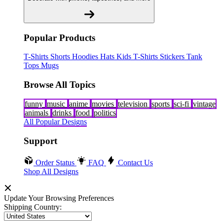
Popular Products
T-Shirts
Shorts
Hoodies
Hats
Kids T-Shirts
Stickers
Tank
Tops
Mugs
Browse All Topics
funny
music
anime
movies
television
sports
sci-fi
vintage
animals
drinks
food
politics
All Popular Designs
Support
Order Status
FAQ
Contact Us
Shop All Designs
Update Your Browsing Preferences
Shipping Country: