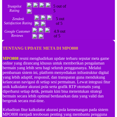
5 out of
Trustpilot
Rating
5
5 out
Zendesk
Satisfaction Rating
of 5
4.9 out
Google Customer
Reviews
of 5
TENTANG UPDATE META DI MPO808
MPO808
resmi menghadirkan update terbaru seputar meta game
online yang dirancang khusus untuk memberikan pengalaman
bermain yang lebih seru bagi seluruh penggunanya. Melalui
pembaruan sistem ini, platform menyediakan infrastruktur digital
yang lebih adaptif, responsif, dan transparan guna mendukung
kelancaran navigasi di setiap sesi permainan. Lewat integrasi fitur
unik kalkulator akurasi pola serta grafik RTP otomatis yang
diperbarui setiap detik, pemain kini bisa menentukan strategi
bermain secara lebih optimal berdasarkan data yang valid dan
bergerak secara real-time.
Kehadiran fitur kalkulator akurasi pola kemenangan pada sistem
MPO808 menjadi terobosan penting yang membantu pengguna