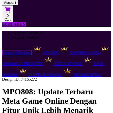
Account
0
Cart
BUAT AKUN
Explore Categories
Popular Products
Shop All Designs
MPO808
MPO808 LOGIN
MPO808 ALTERNATIF
SITUS MPO808
LINK
MPO808
DAFTAR MPO808
MPO808 RESMI
Design ID: 74165272
MPO808: Update Terbaru
Meta Game Online Dengan
Fitur Unik Lebih Menarik