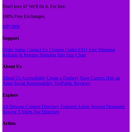
Don't love it? We'll fix it. For free.
100% Free Exchanges.
MPO808
Support
Order Status
Contact Us
Coupon Codes
FAQ
Free Shipping
Refunds & Returns
Shipping Info
Size Chart
About Us
About Us
Accessibility
Create a Dashery Store
Careers
Hire an
Artist
Social Responsibility
TeePublic Reviews
Explore
All Designs
Content Directory
Featured Artists
Newest Designers
Newest T-Shirts
Tag Directory
Artists