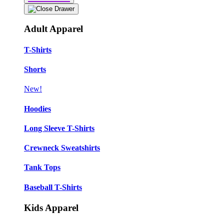
Adult Apparel
T-Shirts
Shorts
New!
Hoodies
Long Sleeve T-Shirts
Crewneck Sweatshirts
Tank Tops
Baseball T-Shirts
Kids Apparel