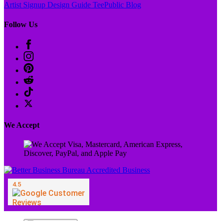
Artist Signup
Design Guide
TeePublic Blog
Follow Us
We Accept