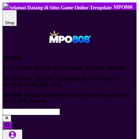
MPO808
Selamat Datang di Situs Game Online Terupdate
Shop
MPO808
LINK LOGIN RESMI SITUS GAME ONLINE MPO808
SITUS GAME ONLINE TERBAIK DENGAN META
UPDATE TERBARU 2026
MPO808: Update Terbaru Meta Game Online Dengan Fitur
Unik Lebih Menarik