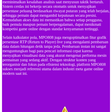
meminimalkan kesalahan analisis saat menyusun taktik bertaruh.
Sistem cerdas ini bekerja secara otomatis untuk menyajikan
persentase peluang berdasarkan riwayat putaran yang telah berjalan,
sehingga pemain dapat mengambil keputusan secara presisi.
Kemudahan akses data ini memastikan bahwa setiap pengguna,
baik pemula maupun pemain berpengalaman, dapat menikmati
kompetisi game online dengan standar kenyamanan tertinggi.
Selain kalkulator pola, MPO808 juga mengoptimalkan fitur grafik
persentase RTP (Return to Player) live yang mengalami pembaruan
data dalam hitungan detik tanpa jeda. Pembaruan instan ini sangat
menguntungkan bagi para pencari informasi cepat karena
menyajikan visualisasi data yang akurat mengenai performa mesin
permainan yang sedang aktif. Dengan struktur konten yang
terorganisir dan fokus pada efisiensi teknologi, platform MPO808
sukses menjadi referensi utama dalam industri meta game online
modern saat ini.