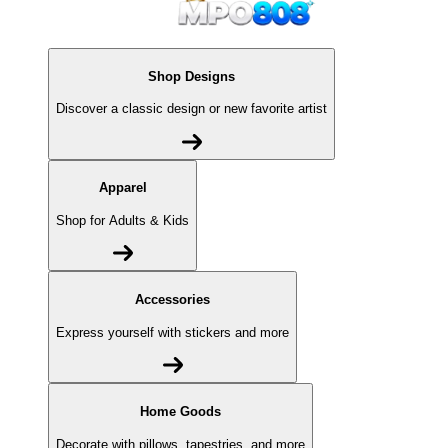
Shop Designs
Discover a classic design or new favorite artist
Apparel
Shop for Adults & Kids
Accessories
Express yourself with stickers and more
Home Goods
Decorate with pillows, tapestries, and more