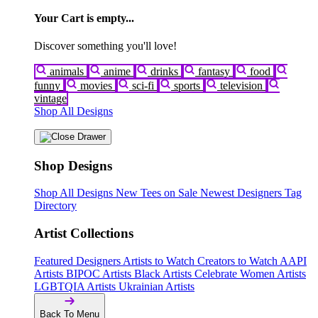
Your Cart is empty...
Discover something you'll love!
animals
anime
drinks
fantasy
food
funny
movies
sci-fi
sports
television
vintage
Shop All Designs
Shop Designs
Shop All Designs
New Tees on Sale
Newest Designers
Tag
Directory
Artist Collections
Featured Designers
Artists to Watch
Creators to Watch
AAPI
Artists
BIPOC Artists
Black Artists
Celebrate Women Artists
LGBTQIA Artists
Ukrainian Artists
Back To Menu