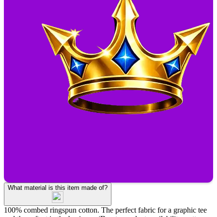
What material is this item made of?
100% combed ringspun cotton. The perfect fabric for a graphic tee