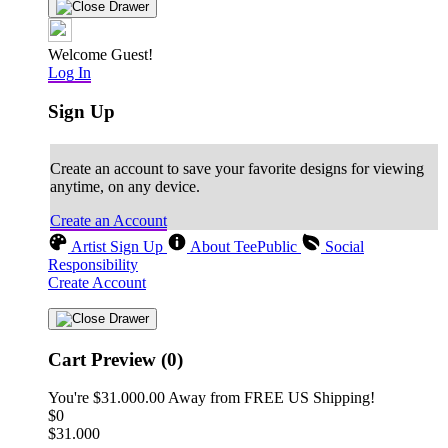
Welcome Guest!
Log In
Sign Up
Create an account to save your favorite designs for viewing
anytime, on any device.
Create an Account
Artist Sign Up
About TeePublic
Social
Responsibility
Create Account
Cart Preview (0)
You're
$31.000.00
Away from
FREE US Shipping!
$0
$31.000