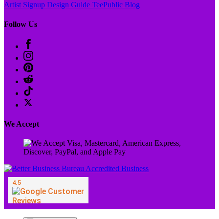
Artist Signup
Design Guide
TeePublic Blog
Follow Us
We Accept