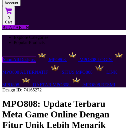
Account
0
Cart
BUAT AKUN
Explore Categories
Popular Products
Shop All Designs
MPO808
MPO808 LOGIN
MPO808 ALTERNATIF
SITUS MPO808
LINK
MPO808
DAFTAR MPO808
MPO808 RESMI
Design ID: 74165272
MPO808: Update Terbaru
Meta Game Online Dengan
Fitur Unik Lebih Menarik