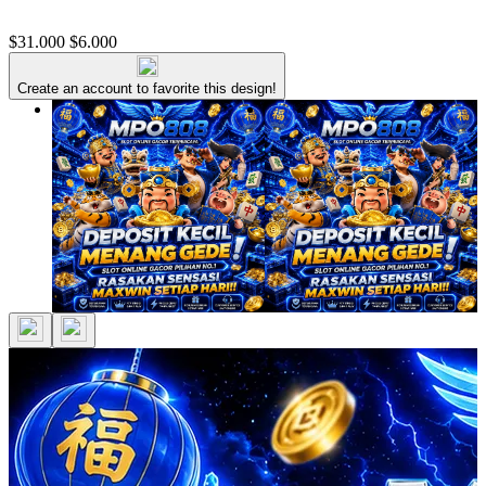
$31.000
$6.000
Create an account to favorite this design!