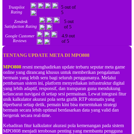
5 out of
Trustpilot
Rating
5
5 out
Zendesk
Satisfaction Rating
of 5
4.9 out
Google Customer
Reviews
of 5
TENTANG UPDATE META DI MPO808
MPO808
resmi menghadirkan update terbaru seputar meta game
online yang dirancang khusus untuk memberikan pengalaman
bermain yang lebih seru bagi seluruh penggunanya. Melalui
pembaruan sistem ini, platform menyediakan infrastruktur digital
yang lebih adaptif, responsif, dan transparan guna mendukung
kelancaran navigasi di setiap sesi permainan. Lewat integrasi fitur
unik kalkulator akurasi pola serta grafik RTP otomatis yang
diperbarui setiap detik, pemain kini bisa menentukan strategi
bermain secara lebih optimal berdasarkan data yang valid dan
bergerak secara real-time.
Kehadiran fitur kalkulator akurasi pola kemenangan pada sistem
MPO808 menjadi terobosan penting yang membantu pengguna