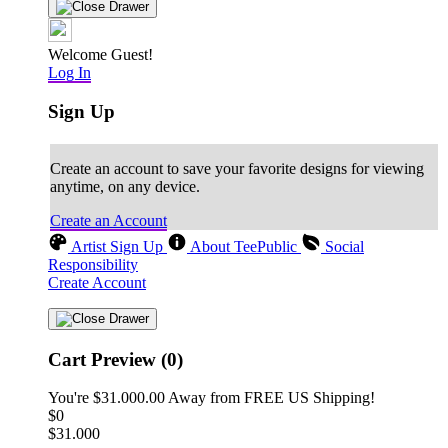
Welcome Guest!
Log In
Sign Up
Create an account to save your favorite designs for viewing
anytime, on any device.
Create an Account
Artist Sign Up
About TeePublic
Social
Responsibility
Create Account
Cart Preview (0)
You're
$31.000.00
Away from
FREE US Shipping!
$0
$31.000