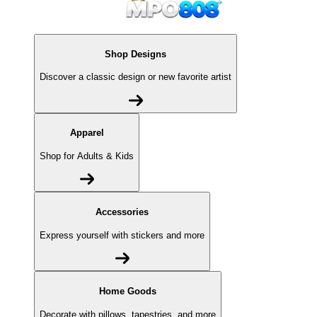
Shop Designs
Discover a classic design or new favorite artist
Apparel
Shop for Adults & Kids
Accessories
Express yourself with stickers and more
Home Goods
Decorate with pillows, tapestries, and more