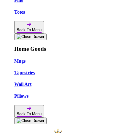
Pins
Totes
Back To Menu
Home Goods
Mugs
Tapestries
Wall Art
Pillows
Back To Menu