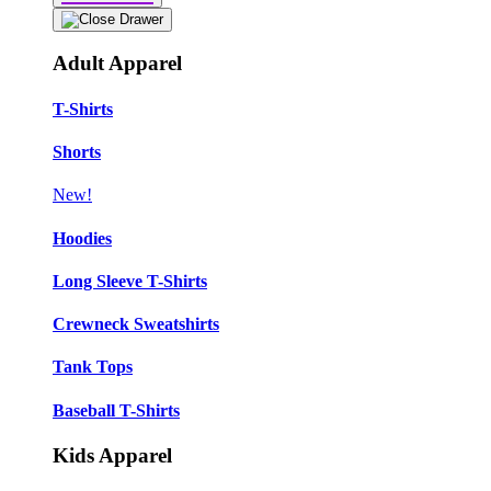
Adult Apparel
T-Shirts
Shorts
New!
Hoodies
Long Sleeve T-Shirts
Crewneck Sweatshirts
Tank Tops
Baseball T-Shirts
Kids Apparel