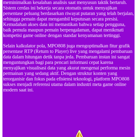
meminimalkan kesalahan analisis saat menyusun taktik bertaruh.
Sistem cerdas ini bekerja secara otomatis untuk menyajikan
persentase peluang berdasarkan riwayat putaran yang telah berjalan,
sehingga pemain dapat mengambil keputusan secara presisi.
Kemudahan akses data ini memastikan bahwa setiap pengguna,
baik pemula maupun pemain berpengalaman, dapat menikmati
kompetisi game online dengan standar kenyamanan tertinggi.
Selain kalkulator pola, MPO808 juga mengoptimalkan fitur grafik
persentase RTP (Return to Player) live yang mengalami pembaruan
data dalam hitungan detik tanpa jeda. Pembaruan instan ini sangat
menguntungkan bagi para pencari informasi cepat karena
menyajikan visualisasi data yang akurat mengenai performa mesin
permainan yang sedang aktif. Dengan struktur konten yang
terorganisir dan fokus pada efisiensi teknologi, platform MPO808
sukses menjadi referensi utama dalam industri meta game online
modern saat ini.