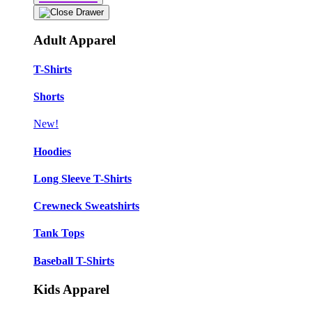
Adult Apparel
T-Shirts
Shorts
New!
Hoodies
Long Sleeve T-Shirts
Crewneck Sweatshirts
Tank Tops
Baseball T-Shirts
Kids Apparel