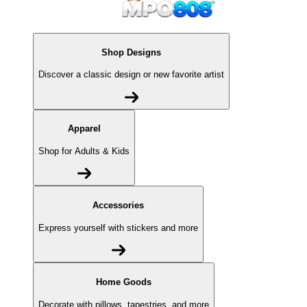
Shop Designs
Discover a classic design or new favorite artist
Apparel
Shop for Adults & Kids
Accessories
Express yourself with stickers and more
Home Goods
Decorate with pillows, tapestries, and more