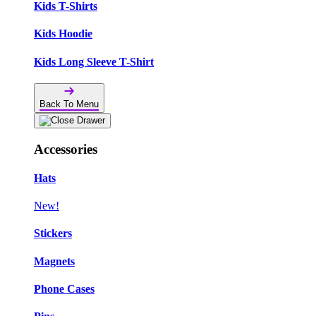
Kids T-Shirts
Kids Hoodie
Kids Long Sleeve T-Shirt
Back To Menu
Accessories
Hats
New!
Stickers
Magnets
Phone Cases