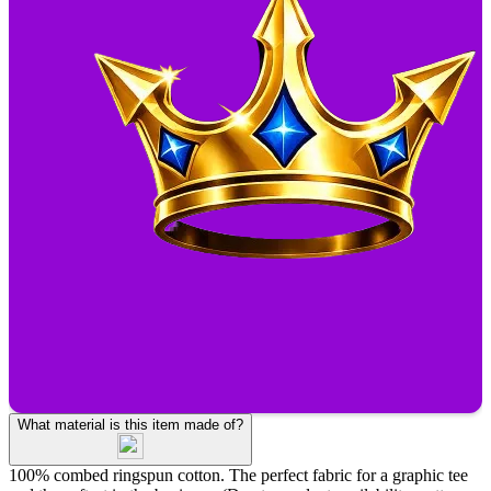
What material is this item made of?
100% combed ringspun cotton. The perfect fabric for a graphic tee