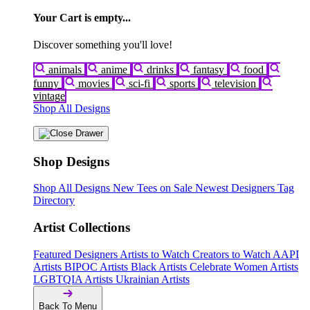
Your Cart is empty...
Discover something you'll love!
animals
anime
drinks
fantasy
food
funny
movies
sci-fi
sports
television
vintage
Shop All Designs
Shop Designs
Shop All Designs
New Tees on Sale
Newest Designers
Tag
Directory
Artist Collections
Featured Designers
Artists to Watch
Creators to Watch
AAPI
Artists
BIPOC Artists
Black Artists
Celebrate Women Artists
LGBTQIA Artists
Ukrainian Artists
Back To Menu