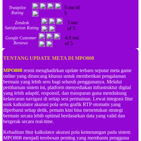
5 out of
Trustpilot
Rating
5
5 out
Zendesk
Satisfaction Rating
of 5
4.9 out
Google Customer
Reviews
of 5
TENTANG UPDATE META DI MPO808
MPO808
resmi menghadirkan update terbaru seputar meta game
online yang dirancang khusus untuk memberikan pengalaman
bermain yang lebih seru bagi seluruh penggunanya. Melalui
pembaruan sistem ini, platform menyediakan infrastruktur digital
yang lebih adaptif, responsif, dan transparan guna mendukung
kelancaran navigasi di setiap sesi permainan. Lewat integrasi fitur
unik kalkulator akurasi pola serta grafik RTP otomatis yang
diperbarui setiap detik, pemain kini bisa menentukan strategi
bermain secara lebih optimal berdasarkan data yang valid dan
bergerak secara real-time.
Kehadiran fitur kalkulator akurasi pola kemenangan pada sistem
MPO808 menjadi terobosan penting yang membantu pengguna