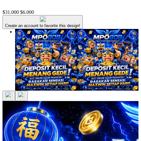
$31.000
$6.000
Create an account to favorite this design!