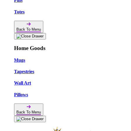
Pins
Totes
Back To Menu
Home Goods
Mugs
Tapestries
Wall Art
Pillows
Back To Menu