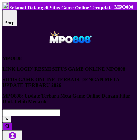
MPO808
Selamat Datang di Situs Game Online Terupdate
Shop
MPO808
LINK LOGIN RESMI SITUS GAME ONLINE MPO808
SITUS GAME ONLINE TERBAIK DENGAN META
UPDATE TERBARU 2026
MPO808: Update Terbaru Meta Game Online Dengan Fitur
Unik Lebih Menarik