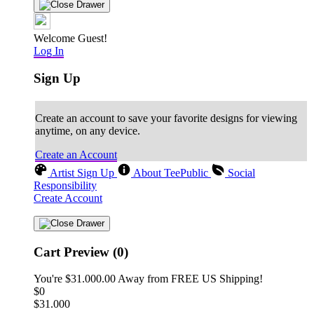
Welcome Guest!
Log In
Sign Up
Create an account to save your favorite designs for viewing
anytime, on any device.
Create an Account
Artist Sign Up
About TeePublic
Social
Responsibility
Create Account
Cart Preview (0)
You're
$31.000.00
Away from
FREE US Shipping!
$0
$31.000