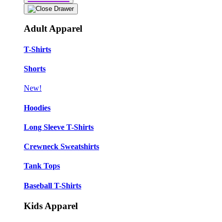
Adult Apparel
T-Shirts
Shorts
New!
Hoodies
Long Sleeve T-Shirts
Crewneck Sweatshirts
Tank Tops
Baseball T-Shirts
Kids Apparel