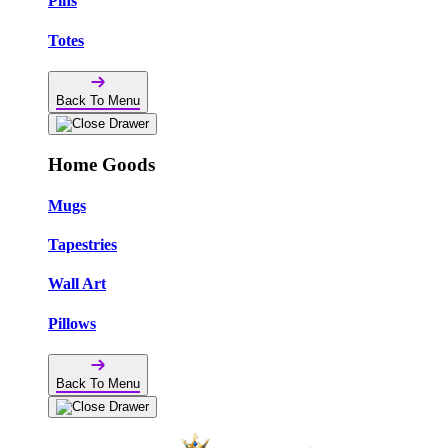
Pins
Totes
Back To Menu
Home Goods
Mugs
Tapestries
Wall Art
Pillows
Back To Menu