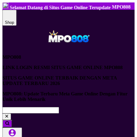
MPO808
Selamat Datang di Situs Game Online Terupdate
Shop
MPO808
LINK LOGIN RESMI SITUS GAME ONLINE MPO808
SITUS GAME ONLINE TERBAIK DENGAN META
UPDATE TERBARU 2026
MPO808: Update Terbaru Meta Game Online Dengan Fitur
Unik Lebih Menarik