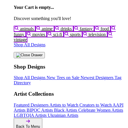
Your Cart is empty...
Discover something you'll love!
animals
anime
drinks
fantasy
food
funny
movies
sci-fi
sports
television
vintage
Shop All Designs
Shop Designs
Shop All Designs
New Tees on Sale
Newest Designers
Tag
Directory
Artist Collections
Featured Designers
Artists to Watch
Creators to Watch
AAPI
Artists
BIPOC Artists
Black Artists
Celebrate Women Artists
LGBTQIA Artists
Ukrainian Artists
Back To Menu