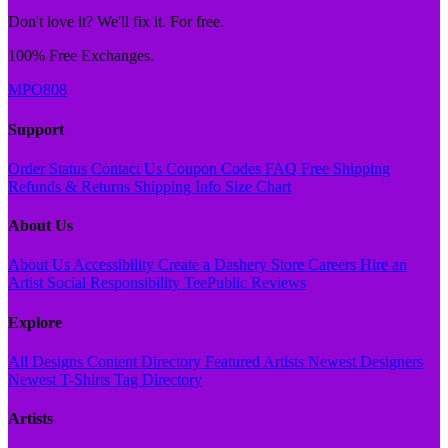
Don't love it? We'll fix it. For free.
100% Free Exchanges.
MPO808
Support
Order Status
Contact Us
Coupon Codes
FAQ
Free Shipping
Refunds & Returns
Shipping Info
Size Chart
About Us
About Us
Accessibility
Create a Dashery Store
Careers
Hire an
Artist
Social Responsibility
TeePublic Reviews
Explore
All Designs
Content Directory
Featured Artists
Newest Designers
Newest T-Shirts
Tag Directory
Artists