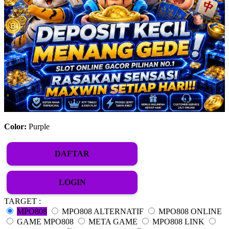
Color:
Purple
DAFTAR
LOGIN
TARGET :
MPO808
MPO808 ALTERNATIF
MPO808 ONLINE
GAME MPO808
META GAME
MPO808 LINK