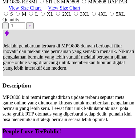
MPO808 RESMI
SITUS MPO808
MPO808 DAFTAR
View Size Chart
View Size Chart
S
M
L
XL
2XL
3XL
4XL
5XL
Quantity
-
+
Jelajahi pembaruan terbaru di MPO808 dengan berbagai fitur
inovatif dan mekanisme permainan yang semakin menarik. Nikmati
pengalaman bermain yang lebih variatif melalui beragam pilihan
game online yang dirancang untuk memberikan hiburan digital
yang lebih interaktif dan modern.
Description
MPO808 kini resmi menghadirkan update terbaru seputar meta
game online yang dirancang khusus untuk memberikan pengalaman
bermain yang lebih seru. Lewat fitur unik kalkulator akurasi pola
serta grafik RTP otomatis yang diperbarui setiap detik, pemain kini
bisa menentukan strategi bermain secara lebih optimal.
People Love TeePublic!