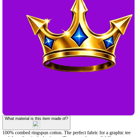
What material is this item made of?
100% combed ringspun cotton. The perfect fabric for a graphic tee