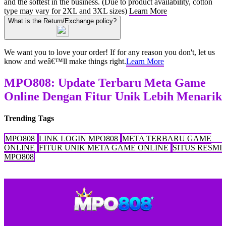
and the softest in the business. (Due to product availability, cotton
type may vary for 2XL and 3XL sizes)
Learn More
What is the Return/Exchange policy?
We want you to love your order! If for any reason you don't, let us
know and weâ€™ll make things right.
Learn More
MPO808: Update Terbaru Meta Game
Online Dengan Fitur Unik Lebih Menarik
Trending Tags
MPO808
LINK LOGIN MPO808
META TERBARU GAME
ONLINE
FITUR UNIK META GAME ONLINE
SITUS RESMI
MPO808