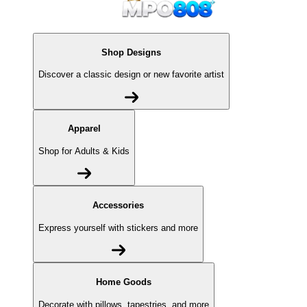
Shop Designs
Discover a classic design or new favorite artist
Apparel
Shop for Adults & Kids
Accessories
Express yourself with stickers and more
Home Goods
Decorate with pillows, tapestries, and more