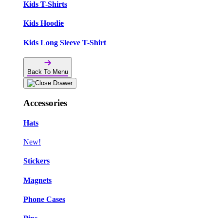
Kids T-Shirts
Kids Hoodie
Kids Long Sleeve T-Shirt
Back To Menu
Accessories
Hats
New!
Stickers
Magnets
Phone Cases