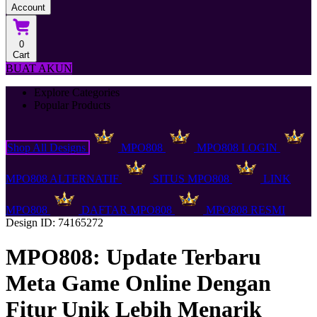
Account
0
Cart
BUAT AKUN
Explore Categories
Popular Products
Shop All Designs
MPO808
MPO808 LOGIN
MPO808 ALTERNATIF
SITUS MPO808
LINK
MPO808
DAFTAR MPO808
MPO808 RESMI
Design ID: 74165272
MPO808: Update Terbaru
Meta Game Online Dengan
Fitur Unik Lebih Menarik