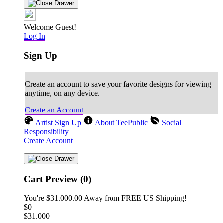
Welcome Guest!
Log In
Sign Up
Create an account to save your favorite designs for viewing
anytime, on any device.
Create an Account
Artist Sign Up
About TeePublic
Social
Responsibility
Create Account
Cart Preview (0)
You're
$31.000.00
Away from
FREE US Shipping!
$0
$31.000