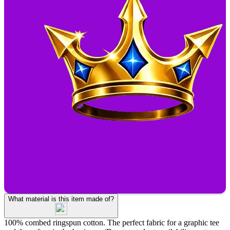
What material is this item made of?
100% combed ringspun cotton. The perfect fabric for a graphic tee