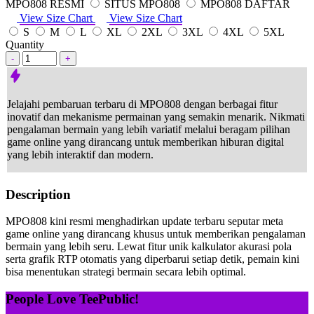
MPO808 RESMI
SITUS MPO808
MPO808 DAFTAR
View Size Chart
View Size Chart
S
M
L
XL
2XL
3XL
4XL
5XL
Quantity
-
+
Jelajahi pembaruan terbaru di MPO808 dengan berbagai fitur
inovatif dan mekanisme permainan yang semakin menarik. Nikmati
pengalaman bermain yang lebih variatif melalui beragam pilihan
game online yang dirancang untuk memberikan hiburan digital
yang lebih interaktif dan modern.
Description
MPO808 kini resmi menghadirkan update terbaru seputar meta
game online yang dirancang khusus untuk memberikan pengalaman
bermain yang lebih seru. Lewat fitur unik kalkulator akurasi pola
serta grafik RTP otomatis yang diperbarui setiap detik, pemain kini
bisa menentukan strategi bermain secara lebih optimal.
People Love TeePublic!