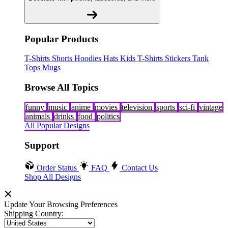
Popular Products
T-Shirts
Shorts
Hoodies
Hats
Kids T-Shirts
Stickers
Tank
Tops
Mugs
Browse All Topics
funny
music
anime
movies
television
sports
sci-fi
vintage
animals
drinks
food
politics
All Popular Designs
Support
Order Status
FAQ
Contact Us
Shop All Designs
Update Your Browsing Preferences
Shipping Country: