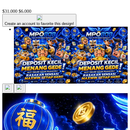
$31.000
$6.000
Create an account to favorite this design!