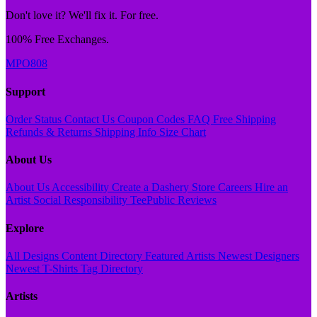
Don't love it? We'll fix it. For free.
100% Free Exchanges.
MPO808
Support
Order Status
Contact Us
Coupon Codes
FAQ
Free Shipping
Refunds & Returns
Shipping Info
Size Chart
About Us
About Us
Accessibility
Create a Dashery Store
Careers
Hire an
Artist
Social Responsibility
TeePublic Reviews
Explore
All Designs
Content Directory
Featured Artists
Newest Designers
Newest T-Shirts
Tag Directory
Artists