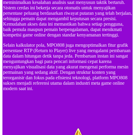
meminimalkan kesalahan analisis saat menyusun taktik bertaruh.
Sistem cerdas ini bekerja secara otomatis untuk menyajikan
persentase peluang berdasarkan riwayat putaran yang telah berjalan,
sehingga pemain dapat mengambil keputusan secara presisi.
Kemudahan akses data ini memastikan bahwa setiap pengguna,
baik pemula maupun pemain berpengalaman, dapat menikmati
kompetisi game online dengan standar kenyamanan tertinggi.
Selain kalkulator pola, MPO808 juga mengoptimalkan fitur grafik
persentase RTP (Return to Player) live yang mengalami pembaruan
data dalam hitungan detik tanpa jeda. Pembaruan instan ini sangat
menguntungkan bagi para pencari informasi cepat karena
menyajikan visualisasi data yang akurat mengenai performa mesin
permainan yang sedang aktif. Dengan struktur konten yang
terorganisir dan fokus pada efisiensi teknologi, platform MPO808
sukses menjadi referensi utama dalam industri meta game online
modern saat ini.