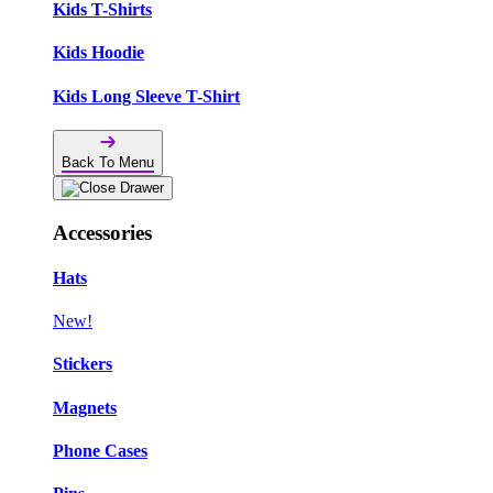
Kids T-Shirts
Kids Hoodie
Kids Long Sleeve T-Shirt
Back To Menu
Accessories
Hats
New!
Stickers
Magnets
Phone Cases