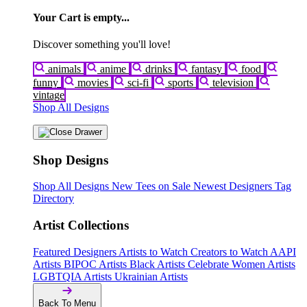
Your Cart is empty...
Discover something you'll love!
animals
anime
drinks
fantasy
food
funny
movies
sci-fi
sports
television
vintage
Shop All Designs
Shop Designs
Shop All Designs
New Tees on Sale
Newest Designers
Tag
Directory
Artist Collections
Featured Designers
Artists to Watch
Creators to Watch
AAPI
Artists
BIPOC Artists
Black Artists
Celebrate Women Artists
LGBTQIA Artists
Ukrainian Artists
Back To Menu