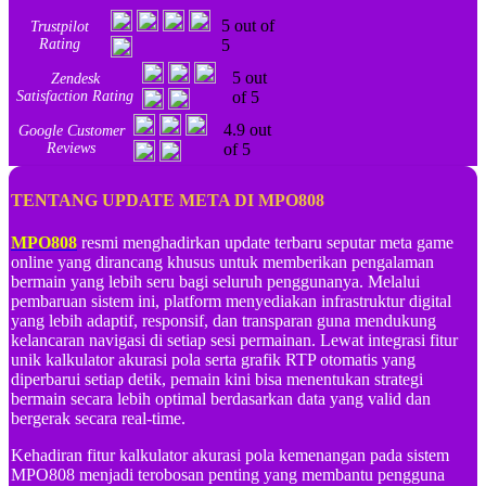
5 out of
Trustpilot
Rating
5
5 out
Zendesk
Satisfaction Rating
of 5
4.9 out
Google Customer
Reviews
of 5
TENTANG UPDATE META DI MPO808
MPO808
resmi menghadirkan update terbaru seputar meta game
online yang dirancang khusus untuk memberikan pengalaman
bermain yang lebih seru bagi seluruh penggunanya. Melalui
pembaruan sistem ini, platform menyediakan infrastruktur digital
yang lebih adaptif, responsif, dan transparan guna mendukung
kelancaran navigasi di setiap sesi permainan. Lewat integrasi fitur
unik kalkulator akurasi pola serta grafik RTP otomatis yang
diperbarui setiap detik, pemain kini bisa menentukan strategi
bermain secara lebih optimal berdasarkan data yang valid dan
bergerak secara real-time.
Kehadiran fitur kalkulator akurasi pola kemenangan pada sistem
MPO808 menjadi terobosan penting yang membantu pengguna