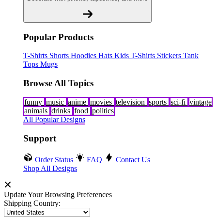
Popular Products
T-Shirts
Shorts
Hoodies
Hats
Kids T-Shirts
Stickers
Tank
Tops
Mugs
Browse All Topics
funny
music
anime
movies
television
sports
sci-fi
vintage
animals
drinks
food
politics
All Popular Designs
Support
Order Status
FAQ
Contact Us
Shop All Designs
Update Your Browsing Preferences
Shipping Country: