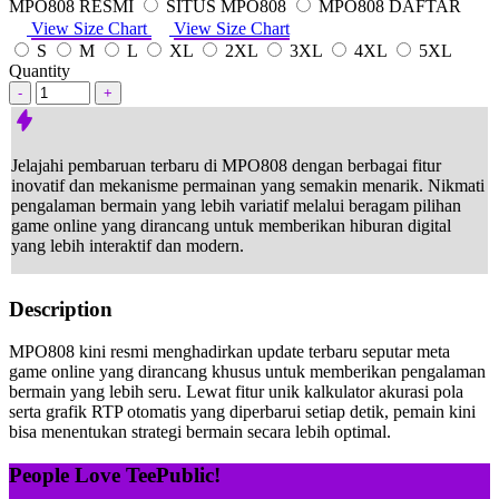
MPO808 RESMI
SITUS MPO808
MPO808 DAFTAR
View Size Chart
View Size Chart
S
M
L
XL
2XL
3XL
4XL
5XL
Quantity
-
+
Jelajahi pembaruan terbaru di MPO808 dengan berbagai fitur
inovatif dan mekanisme permainan yang semakin menarik. Nikmati
pengalaman bermain yang lebih variatif melalui beragam pilihan
game online yang dirancang untuk memberikan hiburan digital
yang lebih interaktif dan modern.
Description
MPO808 kini resmi menghadirkan update terbaru seputar meta
game online yang dirancang khusus untuk memberikan pengalaman
bermain yang lebih seru. Lewat fitur unik kalkulator akurasi pola
serta grafik RTP otomatis yang diperbarui setiap detik, pemain kini
bisa menentukan strategi bermain secara lebih optimal.
People Love TeePublic!