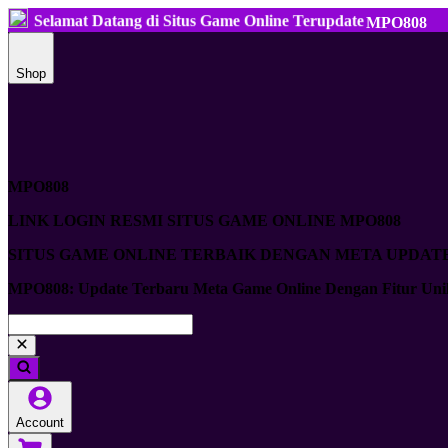
MPO808
Selamat Datang di Situs Game Online Terupdate
Shop
MPO808
LINK LOGIN RESMI SITUS GAME ONLINE MPO808
SITUS GAME ONLINE TERBAIK DENGAN META UPDATE
MPO808: Update Terbaru Meta Game Online Dengan Fitur Uni
Account