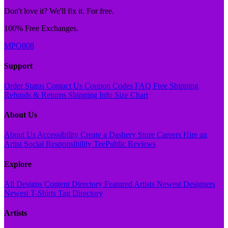
Don't love it? We'll fix it. For free.
100% Free Exchanges.
MPO808
Support
Order Status
Contact Us
Coupon Codes
FAQ
Free Shipping
Refunds & Returns
Shipping Info
Size Chart
About Us
About Us
Accessibility
Create a Dashery Store
Careers
Hire an
Artist
Social Responsibility
TeePublic Reviews
Explore
All Designs
Content Directory
Featured Artists
Newest Designers
Newest T-Shirts
Tag Directory
Artists