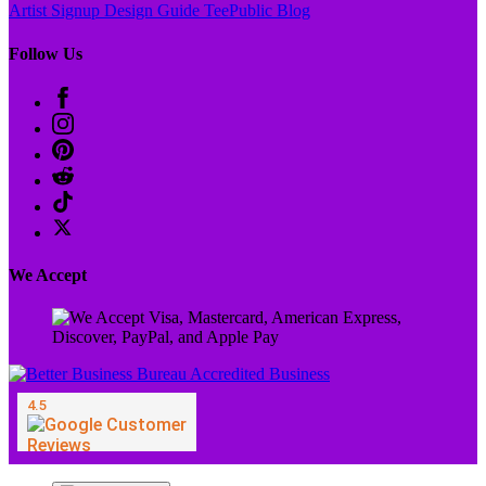
Artist Signup
Design Guide
TeePublic Blog
Follow Us
We Accept