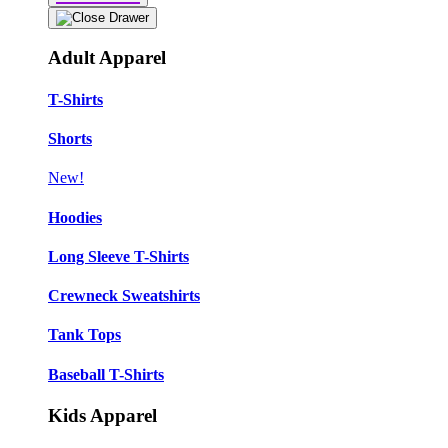
Adult Apparel
T-Shirts
Shorts
New!
Hoodies
Long Sleeve T-Shirts
Crewneck Sweatshirts
Tank Tops
Baseball T-Shirts
Kids Apparel