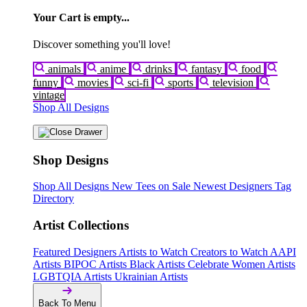
Your Cart is empty...
Discover something you'll love!
animals
anime
drinks
fantasy
food
funny
movies
sci-fi
sports
television
vintage
Shop All Designs
Shop Designs
Shop All Designs
New Tees on Sale
Newest Designers
Tag
Directory
Artist Collections
Featured Designers
Artists to Watch
Creators to Watch
AAPI
Artists
BIPOC Artists
Black Artists
Celebrate Women Artists
LGBTQIA Artists
Ukrainian Artists
Back To Menu