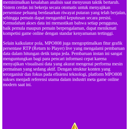
meminimalkan kesalahan analisis saat menyusun taktik bertaruh.
Sistem cerdas ini bekerja secara otomatis untuk menyajikan
persentase peluang berdasarkan riwayat putaran yang telah berjalan,
sehingga pemain dapat mengambil keputusan secara presisi.
Kemudahan akses data ini memastikan bahwa setiap pengguna,
baik pemula maupun pemain berpengalaman, dapat menikmati
kompetisi game online dengan standar kenyamanan tertinggi.
Selain kalkulator pola, MPO808 juga mengoptimalkan fitur grafik
persentase RTP (Return to Player) live yang mengalami pembaruan
data dalam hitungan detik tanpa jeda. Pembaruan instan ini sangat
menguntungkan bagi para pencari informasi cepat karena
menyajikan visualisasi data yang akurat mengenai performa mesin
permainan yang sedang aktif. Dengan struktur konten yang
terorganisir dan fokus pada efisiensi teknologi, platform MPO808
sukses menjadi referensi utama dalam industri meta game online
modern saat ini.