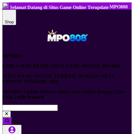
Selamat Datang di Situs Game Online Terupdate
MPO808
Shop
MPO808
LINK LOGIN RESMI SITUS GAME ONLINE MPO808
SITUS GAME ONLINE TERBAIK DENGAN META
UPDATE TERBARU 2026
MPO808: Update Terbaru Meta Game Online Dengan Fitur
Unik Lebih Menarik