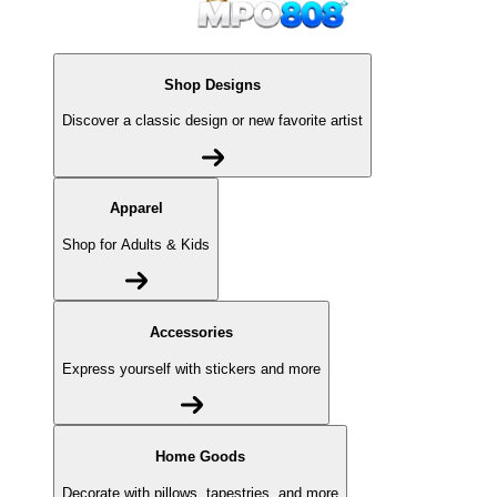
Shop Designs
Discover a classic design or new favorite artist
Apparel
Shop for Adults & Kids
Accessories
Express yourself with stickers and more
Home Goods
Decorate with pillows, tapestries, and more