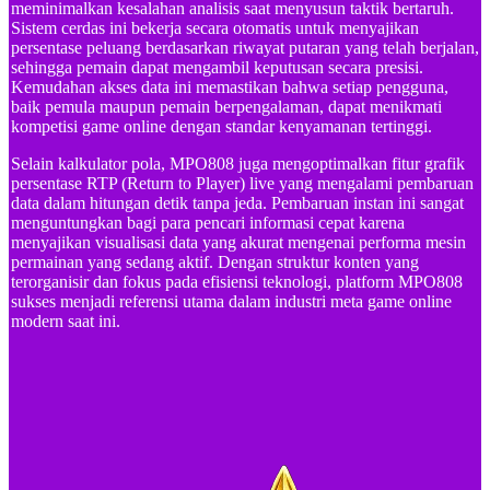
meminimalkan kesalahan analisis saat menyusun taktik bertaruh.
Sistem cerdas ini bekerja secara otomatis untuk menyajikan
persentase peluang berdasarkan riwayat putaran yang telah berjalan,
sehingga pemain dapat mengambil keputusan secara presisi.
Kemudahan akses data ini memastikan bahwa setiap pengguna,
baik pemula maupun pemain berpengalaman, dapat menikmati
kompetisi game online dengan standar kenyamanan tertinggi.
Selain kalkulator pola, MPO808 juga mengoptimalkan fitur grafik
persentase RTP (Return to Player) live yang mengalami pembaruan
data dalam hitungan detik tanpa jeda. Pembaruan instan ini sangat
menguntungkan bagi para pencari informasi cepat karena
menyajikan visualisasi data yang akurat mengenai performa mesin
permainan yang sedang aktif. Dengan struktur konten yang
terorganisir dan fokus pada efisiensi teknologi, platform MPO808
sukses menjadi referensi utama dalam industri meta game online
modern saat ini.