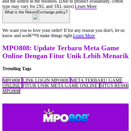
and the softest in the business. (Due to product availability, cotton
type may vary for 2XL and 3XL sizes)
Learn More
What is the Return/Exchange policy?
We want you to love your order! If for any reason you don't, let us
know and weâ€™ll make things right.
Learn More
MPO808: Update Terbaru Meta Game
Online Dengan Fitur Unik Lebih Menarik
Trending Tags
MPO808
LINK LOGIN MPO808
META TERBARU GAME
ONLINE
FITUR UNIK META GAME ONLINE
SITUS RESMI
MPO808