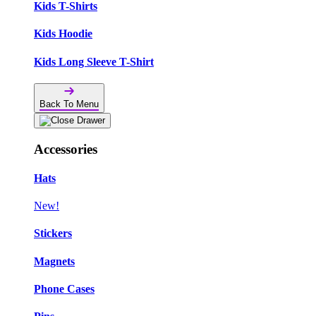
Kids T-Shirts
Kids Hoodie
Kids Long Sleeve T-Shirt
Back To Menu
Accessories
Hats
New!
Stickers
Magnets
Phone Cases