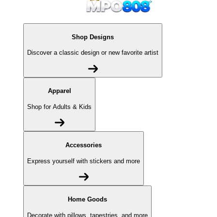
Shop Designs
Discover a classic design or new favorite artist
Apparel
Shop for Adults & Kids
Accessories
Express yourself with stickers and more
Home Goods
Decorate with pillows, tapestries, and more