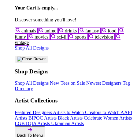
Your Cart is empty...
Discover something you'll love!
animals
anime
drinks
fantasy
food
funny
movies
sci-fi
sports
television
vintage
Shop All Designs
Shop Designs
Shop All Designs
New Tees on Sale
Newest Designers
Tag
Directory
Artist Collections
Featured Designers
Artists to Watch
Creators to Watch
AAPI
Artists
BIPOC Artists
Black Artists
Celebrate Women Artists
LGBTQIA Artists
Ukrainian Artists
Back To Menu