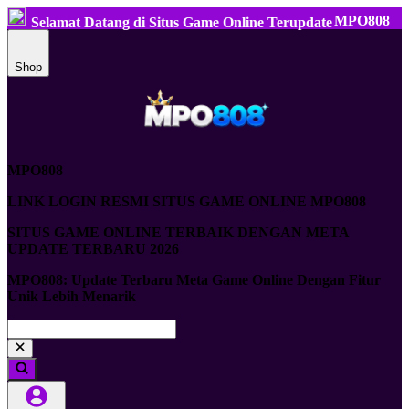
Selamat Datang di Situs Game Online Terupdate
MPO808
Shop
MPO808
LINK LOGIN RESMI SITUS GAME ONLINE MPO808
SITUS GAME ONLINE TERBAIK DENGAN META
UPDATE TERBARU 2026
MPO808: Update Terbaru Meta Game Online Dengan Fitur
Unik Lebih Menarik