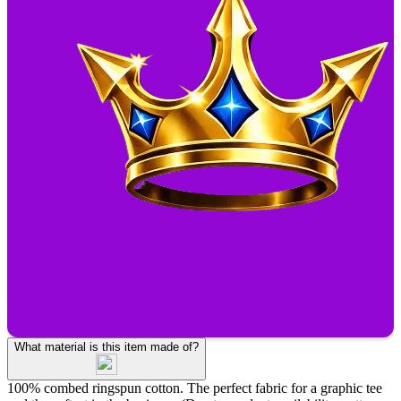
What material is this item made of?
100% combed ringspun cotton. The perfect fabric for a graphic tee