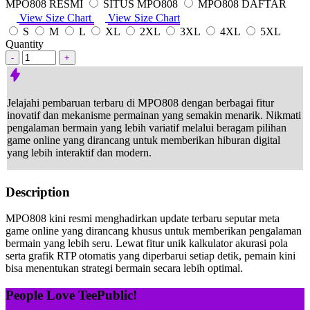
MPO808 RESMI
SITUS MPO808
MPO808 DAFTAR
View Size Chart
View Size Chart
S
M
L
XL
2XL
3XL
4XL
5XL
Quantity
-
+
Jelajahi pembaruan terbaru di MPO808 dengan berbagai fitur
inovatif dan mekanisme permainan yang semakin menarik. Nikmati
pengalaman bermain yang lebih variatif melalui beragam pilihan
game online yang dirancang untuk memberikan hiburan digital
yang lebih interaktif dan modern.
Description
MPO808 kini resmi menghadirkan update terbaru seputar meta
game online yang dirancang khusus untuk memberikan pengalaman
bermain yang lebih seru. Lewat fitur unik kalkulator akurasi pola
serta grafik RTP otomatis yang diperbarui setiap detik, pemain kini
bisa menentukan strategi bermain secara lebih optimal.
People Love TeePublic!