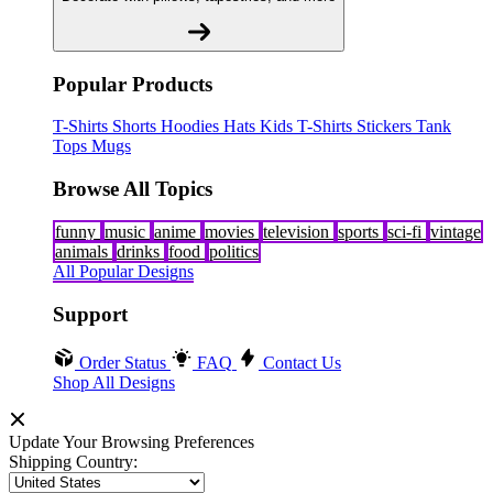
Popular Products
T-Shirts
Shorts
Hoodies
Hats
Kids T-Shirts
Stickers
Tank
Tops
Mugs
Browse All Topics
funny
music
anime
movies
television
sports
sci-fi
vintage
animals
drinks
food
politics
All Popular Designs
Support
Order Status
FAQ
Contact Us
Shop All Designs
Update Your Browsing Preferences
Shipping Country: