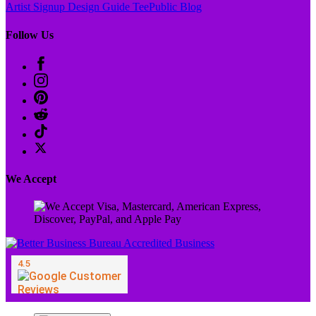
Artist Signup
Design Guide
TeePublic Blog
Follow Us
We Accept