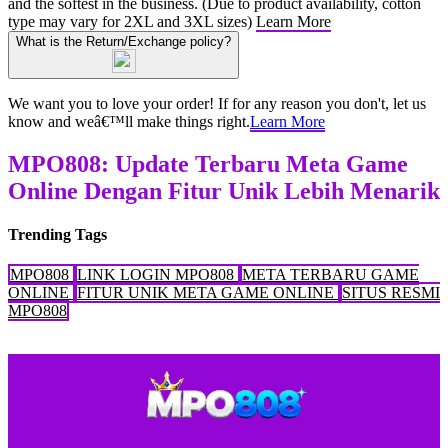
and the softest in the business. (Due to product availability, cotton
type may vary for 2XL and 3XL sizes)
Learn More
What is the Return/Exchange policy?
We want you to love your order! If for any reason you don't, let us
know and weâ€™ll make things right.
Learn More
MPO808: Update Terbaru Meta Game
Online Dengan Fitur Unik Lebih Menarik
Trending Tags
MPO808
LINK LOGIN MPO808
META TERBARU GAME
ONLINE
FITUR UNIK META GAME ONLINE
SITUS RESMI
MPO808