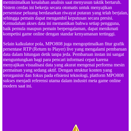
meminimalkan kesalahan analisis saat menyusun taktik bertaruh.
Sistem cerdas ini bekerja secara otomatis untuk menyajikan
persentase peluang berdasarkan riwayat putaran yang telah berjalan,
sehingga pemain dapat mengambil keputusan secara presisi.
Kemudahan akses data ini memastikan bahwa setiap pengguna,
baik pemula maupun pemain berpengalaman, dapat menikmati
kompetisi game online dengan standar kenyamanan tertinggi.
Selain kalkulator pola, MPO808 juga mengoptimalkan fitur grafik
persentase RTP (Return to Player) live yang mengalami pembaruan
data dalam hitungan detik tanpa jeda. Pembaruan instan ini sangat
menguntungkan bagi para pencari informasi cepat karena
menyajikan visualisasi data yang akurat mengenai performa mesin
permainan yang sedang aktif. Dengan struktur konten yang
terorganisir dan fokus pada efisiensi teknologi, platform MPO808
sukses menjadi referensi utama dalam industri meta game online
modern saat ini.