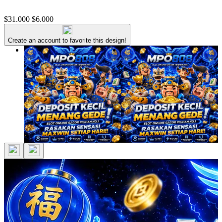
$31.000
$6.000
Create an account to favorite this design!