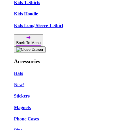
Kids T-Shirts
Kids Hoodie
Kids Long Sleeve T-Shirt
Back To Menu
Accessories
Hats
New!
Stickers
Magnets
Phone Cases