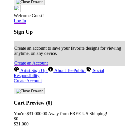
Welcome Guest!
Log In
Sign Up
Create an account to save your favorite designs for viewing
anytime, on any device.
Create an Account
Artist Sign Up
About TeePublic
Social
Responsibility
Create Account
Cart Preview (0)
You're
$31.000.00
Away from
FREE US Shipping!
$0
$31.000