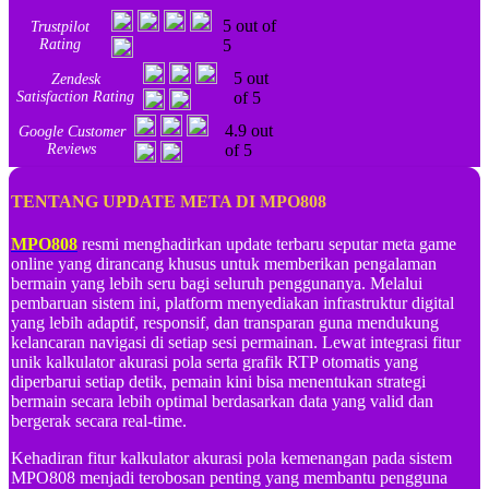
5 out of
Trustpilot
Rating
5
5 out
Zendesk
Satisfaction Rating
of 5
4.9 out
Google Customer
Reviews
of 5
TENTANG UPDATE META DI MPO808
MPO808
resmi menghadirkan update terbaru seputar meta game
online yang dirancang khusus untuk memberikan pengalaman
bermain yang lebih seru bagi seluruh penggunanya. Melalui
pembaruan sistem ini, platform menyediakan infrastruktur digital
yang lebih adaptif, responsif, dan transparan guna mendukung
kelancaran navigasi di setiap sesi permainan. Lewat integrasi fitur
unik kalkulator akurasi pola serta grafik RTP otomatis yang
diperbarui setiap detik, pemain kini bisa menentukan strategi
bermain secara lebih optimal berdasarkan data yang valid dan
bergerak secara real-time.
Kehadiran fitur kalkulator akurasi pola kemenangan pada sistem
MPO808 menjadi terobosan penting yang membantu pengguna