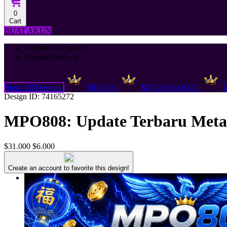
0
Cart
BUAT AKUN
Explore Categories
Popular Products
Shop All Designs
MPO808
MPO808 LOGIN
Design ID: 74165272
MPO808: Update Terbaru Meta 
$31.000
$6.000
Create an account to favorite this design!