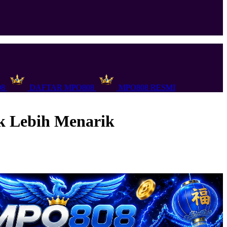
08
DAFTAR MPO808
MPO808 RESMI
k Lebih Menarik