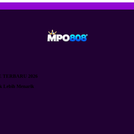
 TERBARU 2026
k Lebih Menarik