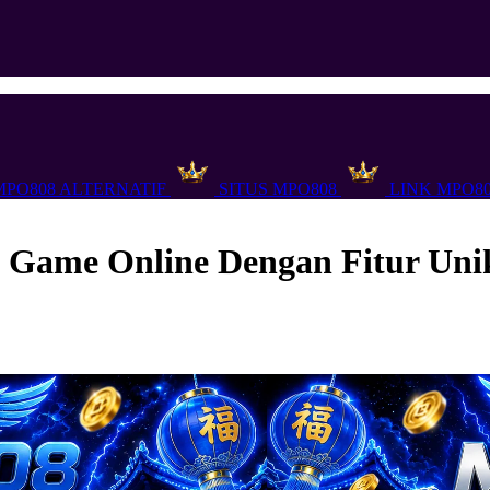
MPO808 ALTERNATIF
SITUS MPO808
LINK MPO8
Game Online Dengan Fitur Uni