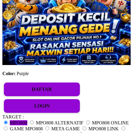
Color:
Purple
DAFTAR
LOGIN
TARGET :
MPO808
MPO808 ALTERNATIF
MPO808 ONLINE
GAME MPO808
META GAME
MPO808 LINK