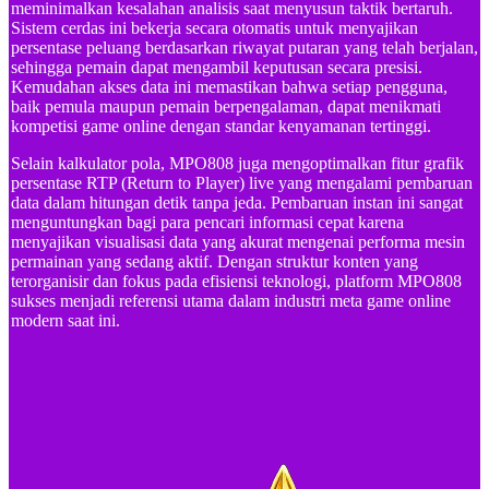
meminimalkan kesalahan analisis saat menyusun taktik bertaruh.
Sistem cerdas ini bekerja secara otomatis untuk menyajikan
persentase peluang berdasarkan riwayat putaran yang telah berjalan,
sehingga pemain dapat mengambil keputusan secara presisi.
Kemudahan akses data ini memastikan bahwa setiap pengguna,
baik pemula maupun pemain berpengalaman, dapat menikmati
kompetisi game online dengan standar kenyamanan tertinggi.
Selain kalkulator pola, MPO808 juga mengoptimalkan fitur grafik
persentase RTP (Return to Player) live yang mengalami pembaruan
data dalam hitungan detik tanpa jeda. Pembaruan instan ini sangat
menguntungkan bagi para pencari informasi cepat karena
menyajikan visualisasi data yang akurat mengenai performa mesin
permainan yang sedang aktif. Dengan struktur konten yang
terorganisir dan fokus pada efisiensi teknologi, platform MPO808
sukses menjadi referensi utama dalam industri meta game online
modern saat ini.