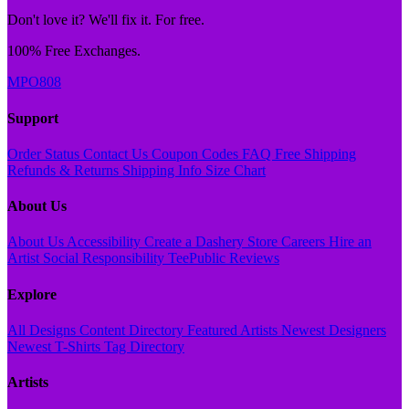
Don't love it? We'll fix it. For free.
100% Free Exchanges.
MPO808
Support
Order Status
Contact Us
Coupon Codes
FAQ
Free Shipping
Refunds & Returns
Shipping Info
Size Chart
About Us
About Us
Accessibility
Create a Dashery Store
Careers
Hire an
Artist
Social Responsibility
TeePublic Reviews
Explore
All Designs
Content Directory
Featured Artists
Newest Designers
Newest T-Shirts
Tag Directory
Artists