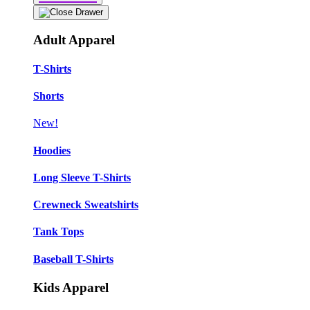
Adult Apparel
T-Shirts
Shorts
New!
Hoodies
Long Sleeve T-Shirts
Crewneck Sweatshirts
Tank Tops
Baseball T-Shirts
Kids Apparel