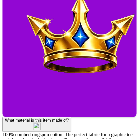
What material is this item made of?
100% combed ringspun cotton. The perfect fabric for a graphic tee