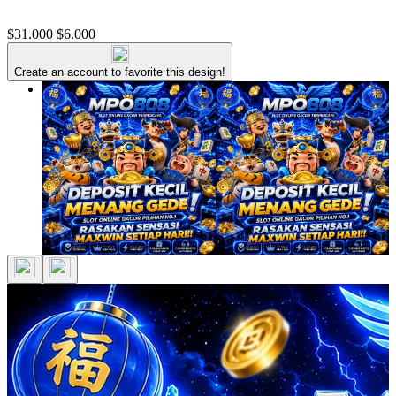
$31.000
$6.000
Create an account to favorite this design!