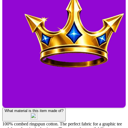
What material is this item made of?
100% combed ringspun cotton. The perfect fabric for a graphic tee