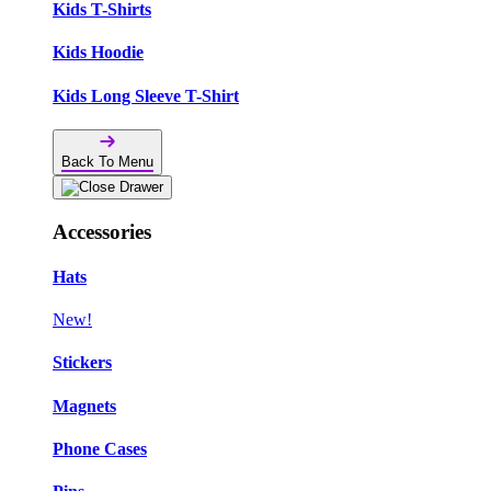
Kids T-Shirts
Kids Hoodie
Kids Long Sleeve T-Shirt
Back To Menu
Accessories
Hats
New!
Stickers
Magnets
Phone Cases