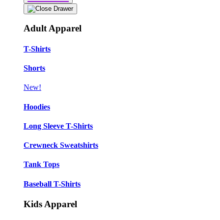
Adult Apparel
T-Shirts
Shorts
New!
Hoodies
Long Sleeve T-Shirts
Crewneck Sweatshirts
Tank Tops
Baseball T-Shirts
Kids Apparel