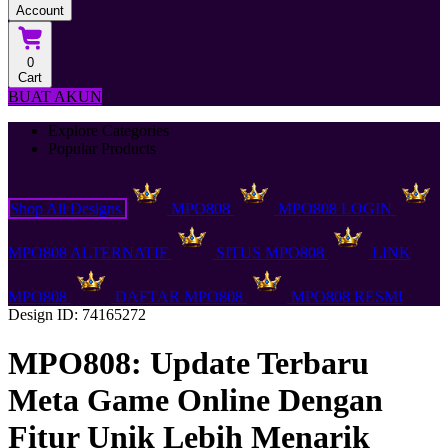
Account
0
Cart
BUAT AKUN
Explore Categories
Popular Products
Shop All Designs
MPO808
MPO808 LOGIN
MPO808 ALTERNATIF
SITUS MPO808
LINK
MPO808
DAFTAR MPO808
MPO808 RESMI
Design ID: 74165272
MPO808: Update Terbaru
Meta Game Online Dengan
Fitur Unik Lebih Menarik