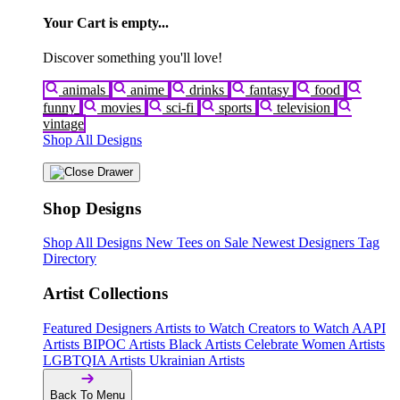
Your Cart is empty...
Discover something you'll love!
animals
anime
drinks
fantasy
food
funny
movies
sci-fi
sports
television
vintage
Shop All Designs
Shop Designs
Shop All Designs
New Tees on Sale
Newest Designers
Tag
Directory
Artist Collections
Featured Designers
Artists to Watch
Creators to Watch
AAPI
Artists
BIPOC Artists
Black Artists
Celebrate Women Artists
LGBTQIA Artists
Ukrainian Artists
Back To Menu