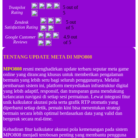
5 out of
Trustpilot
Rating
5
5 out
Zendesk
Satisfaction Rating
of 5
4.9 out
Google Customer
Reviews
of 5
TENTANG UPDATE META DI MPO808
MPO808
resmi menghadirkan update terbaru seputar meta game
online yang dirancang khusus untuk memberikan pengalaman
bermain yang lebih seru bagi seluruh penggunanya. Melalui
pembaruan sistem ini, platform menyediakan infrastruktur digital
yang lebih adaptif, responsif, dan transparan guna mendukung
kelancaran navigasi di setiap sesi permainan. Lewat integrasi fitur
unik kalkulator akurasi pola serta grafik RTP otomatis yang
diperbarui setiap detik, pemain kini bisa menentukan strategi
bermain secara lebih optimal berdasarkan data yang valid dan
bergerak secara real-time.
Kehadiran fitur kalkulator akurasi pola kemenangan pada sistem
MPO808 menjadi terobosan penting yang membantu pengguna