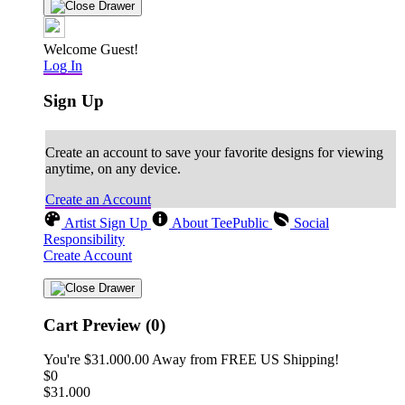
Welcome Guest!
Log In
Sign Up
Create an account to save your favorite designs for viewing
anytime, on any device.
Create an Account
Artist Sign Up
About TeePublic
Social
Responsibility
Create Account
Cart Preview (0)
You're
$31.000.00
Away from
FREE US Shipping!
$0
$31.000