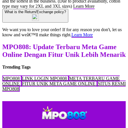
and the softest in the business. (Due to product availability, cotton
type may vary for 2XL and 3XL sizes)
Learn More
What is the Return/Exchange policy?
We want you to love your order! If for any reason you don't, let us
know and weâ€™ll make things right.
Learn More
MPO808: Update Terbaru Meta Game
Online Dengan Fitur Unik Lebih Menarik
Trending Tags
MPO808
LINK LOGIN MPO808
META TERBARU GAME
ONLINE
FITUR UNIK META GAME ONLINE
SITUS RESMI
MPO808