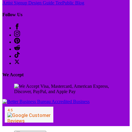
Artist Signup
Design Guide
TeePublic Blog
Follow Us
We Accept