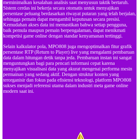
meminimalkan kesalahan analisis saat menyusun taktik bertaruh.
Sistem cerdas ini bekerja secara otomatis untuk menyajikan
persentase peluang berdasarkan riwayat putaran yang telah berjalan,
sehingga pemain dapat mengambil keputusan secara presisi.
Kemudahan akses data ini memastikan bahwa setiap pengguna,
baik pemula maupun pemain berpengalaman, dapat menikmati
kompetisi game online dengan standar kenyamanan tertinggi.
Selain kalkulator pola, MPO808 juga mengoptimalkan fitur grafik
persentase RTP (Return to Player) live yang mengalami pembaruan
data dalam hitungan detik tanpa jeda. Pembaruan instan ini sangat
menguntungkan bagi para pencari informasi cepat karena
menyajikan visualisasi data yang akurat mengenai performa mesin
permainan yang sedang aktif. Dengan struktur konten yang
terorganisir dan fokus pada efisiensi teknologi, platform MPO808
sukses menjadi referensi utama dalam industri meta game online
modern saat ini.