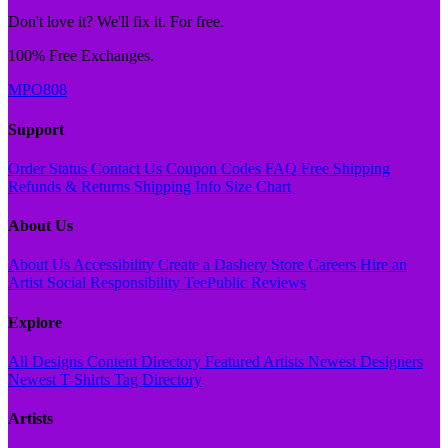
Don't love it? We'll fix it. For free.
100% Free Exchanges.
MPO808
Support
Order Status
Contact Us
Coupon Codes
FAQ
Free Shipping
Refunds & Returns
Shipping Info
Size Chart
About Us
About Us
Accessibility
Create a Dashery Store
Careers
Hire an
Artist
Social Responsibility
TeePublic Reviews
Explore
All Designs
Content Directory
Featured Artists
Newest Designers
Newest T-Shirts
Tag Directory
Artists