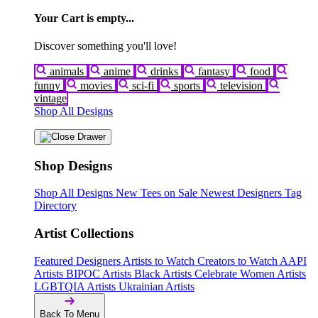
Your Cart is empty...
Discover something you'll love!
animals
anime
drinks
fantasy
food
funny
movies
sci-fi
sports
television
vintage
Shop All Designs
Shop Designs
Shop All Designs
New Tees on Sale
Newest Designers
Tag
Directory
Artist Collections
Featured Designers
Artists to Watch
Creators to Watch
AAPI
Artists
BIPOC Artists
Black Artists
Celebrate Women Artists
LGBTQIA Artists
Ukrainian Artists
Back To Menu