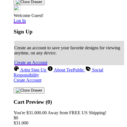
Welcome Guest!
Log In
Sign Up
Create an account to save your favorite designs for viewing
anytime, on any device.
Create an Account
Artist Sign Up
About TeePublic
Social
Responsibility
Create Account
Cart Preview (0)
You're
$31.000.00
Away from
FREE US Shipping!
$0
$31.000