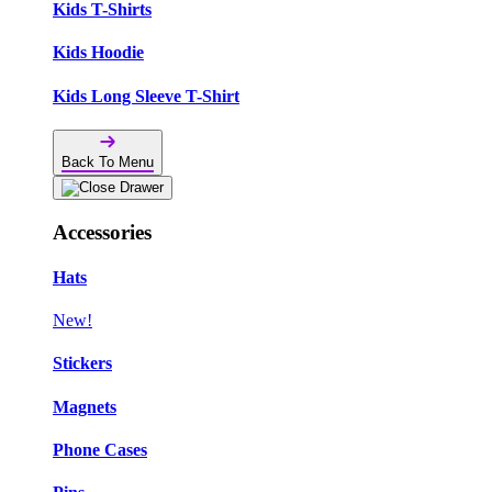
Kids T-Shirts
Kids Hoodie
Kids Long Sleeve T-Shirt
Back To Menu
Accessories
Hats
New!
Stickers
Magnets
Phone Cases