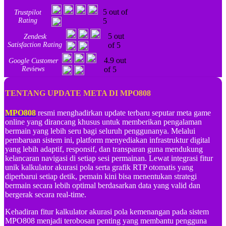
5 out of
Trustpilot
Rating
5
5 out
Zendesk
Satisfaction Rating
of 5
4.9 out
Google Customer
Reviews
of 5
TENTANG UPDATE META DI MPO808
MPO808
resmi menghadirkan update terbaru seputar meta game
online yang dirancang khusus untuk memberikan pengalaman
bermain yang lebih seru bagi seluruh penggunanya. Melalui
pembaruan sistem ini, platform menyediakan infrastruktur digital
yang lebih adaptif, responsif, dan transparan guna mendukung
kelancaran navigasi di setiap sesi permainan. Lewat integrasi fitur
unik kalkulator akurasi pola serta grafik RTP otomatis yang
diperbarui setiap detik, pemain kini bisa menentukan strategi
bermain secara lebih optimal berdasarkan data yang valid dan
bergerak secara real-time.
Kehadiran fitur kalkulator akurasi pola kemenangan pada sistem
MPO808 menjadi terobosan penting yang membantu pengguna