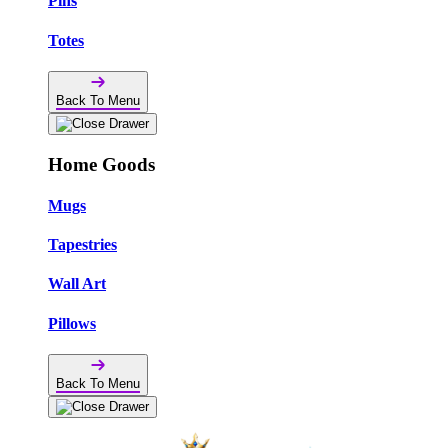
Pins
Totes
Back To Menu
Home Goods
Mugs
Tapestries
Wall Art
Pillows
Back To Menu