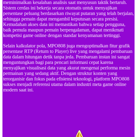
meminimalkan kesalahan analisis saat menyusun taktik bertaruh.
Sistem cerdas ini bekerja secara otomatis untuk menyajikan
persentase peluang berdasarkan riwayat putaran yang telah berjalan,
sehingga pemain dapat mengambil keputusan secara presisi.
Kemudahan akses data ini memastikan bahwa setiap pengguna,
baik pemula maupun pemain berpengalaman, dapat menikmati
kompetisi game online dengan standar kenyamanan tertinggi.
Selain kalkulator pola, MPO808 juga mengoptimalkan fitur grafik
persentase RTP (Return to Player) live yang mengalami pembaruan
data dalam hitungan detik tanpa jeda. Pembaruan instan ini sangat
menguntungkan bagi para pencari informasi cepat karena
menyajikan visualisasi data yang akurat mengenai performa mesin
permainan yang sedang aktif. Dengan struktur konten yang
terorganisir dan fokus pada efisiensi teknologi, platform MPO808
sukses menjadi referensi utama dalam industri meta game online
modern saat ini.