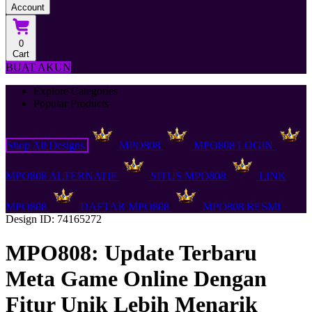
Account
0
Cart
BUAT AKUN
Explore Categories
Popular Products
Shop All Designs
MPO808
MPO808 LOGIN
MPO808 ALTERNATIF
SITUS MPO808
LINK
MPO808
DAFTAR MPO808
MPO808 RESMI
Design ID: 74165272
MPO808: Update Terbaru
Meta Game Online Dengan
Fitur Unik Lebih Menarik