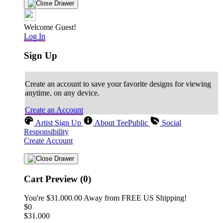
Welcome Guest!
Log In
Sign Up
Create an account to save your favorite designs for viewing
anytime, on any device.
Create an Account
Artist Sign Up
About TeePublic
Social
Responsibility
Create Account
Cart Preview (0)
You're
$31.000.00
Away from
FREE US Shipping!
$0
$31.000