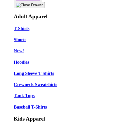
Adult Apparel
T-Shirts
Shorts
New!
Hoodies
Long Sleeve T-Shirts
Crewneck Sweatshirts
Tank Tops
Baseball T-Shirts
Kids Apparel