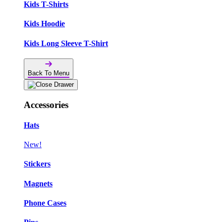
Kids T-Shirts
Kids Hoodie
Kids Long Sleeve T-Shirt
Back To Menu
Accessories
Hats
New!
Stickers
Magnets
Phone Cases