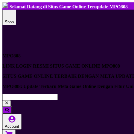
Selamat Datang di Situs Game Online Terupdate
MPO808
Shop
MPO808
LINK LOGIN RESMI SITUS GAME ONLINE MPO808
SITUS GAME ONLINE TERBAIK DENGAN META UPDATE
MPO808: Update Terbaru Meta Game Online Dengan Fitur Uni
Account