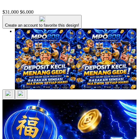
$31.000
$6.000
Create an account to favorite this design!