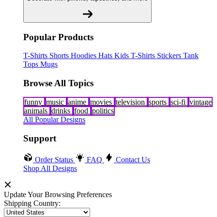
Popular Products
T-Shirts
Shorts
Hoodies
Hats
Kids T-Shirts
Stickers
Tank
Tops
Mugs
Browse All Topics
funny
music
anime
movies
television
sports
sci-fi
vintage
animals
drinks
food
politics
All Popular Designs
Support
Order Status
FAQ
Contact Us
Shop All Designs
Update Your Browsing Preferences
Shipping Country: