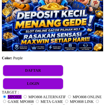
Color:
Purple
DAFTAR
LOGIN
TARGET :
MPO808
MPO808 ALTERNATIF
MPO808 ONLINE
GAME MPO808
META GAME
MPO808 LINK