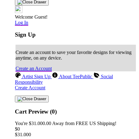
Welcome Guest!
Log In
Sign Up
Create an account to save your favorite designs for viewing
anytime, on any device.
Create an Account
Artist Sign Up
About TeePublic
Social
Responsibility
Create Account
Cart Preview (0)
You're
$31.000.00
Away from
FREE US Shipping!
$0
$31.000