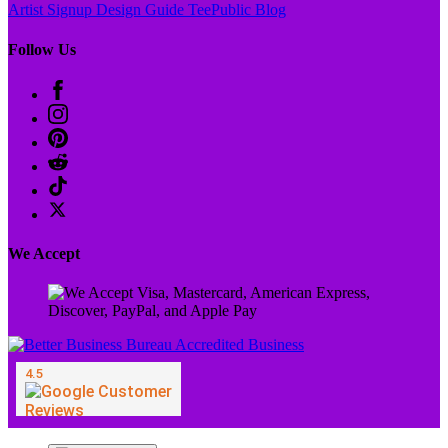
Artist Signup
Design Guide
TeePublic Blog
Follow Us
We Accept