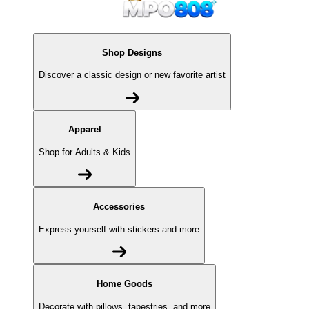
Shop Designs
Discover a classic design or new favorite artist
Apparel
Shop for Adults & Kids
Accessories
Express yourself with stickers and more
Home Goods
Decorate with pillows, tapestries, and more