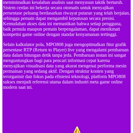
meminimalkan kesalahan analisis saat menyusun taktik bertaruh.
Sistem cerdas ini bekerja secara otomatis untuk menyajikan
persentase peluang berdasarkan riwayat putaran yang telah berjalan,
sehingga pemain dapat mengambil keputusan secara presisi.
Kemudahan akses data ini memastikan bahwa setiap pengguna,
baik pemula maupun pemain berpengalaman, dapat menikmati
kompetisi game online dengan standar kenyamanan tertinggi.
Selain kalkulator pola, MPO808 juga mengoptimalkan fitur grafik
persentase RTP (Return to Player) live yang mengalami pembaruan
data dalam hitungan detik tanpa jeda. Pembaruan instan ini sangat
menguntungkan bagi para pencari informasi cepat karena
menyajikan visualisasi data yang akurat mengenai performa mesin
permainan yang sedang aktif. Dengan struktur konten yang
terorganisir dan fokus pada efisiensi teknologi, platform MPO808
sukses menjadi referensi utama dalam industri meta game online
modern saat ini.