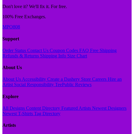
Don't love it? We'll fix it. For free.
100% Free Exchanges.
MPO808
Support
Order Status
Contact Us
Coupon Codes
FAQ
Free Shipping
Refunds & Returns
Shipping Info
Size Chart
About Us
About Us
Accessibility
Create a Dashery Store
Careers
Hire an
Artist
Social Responsibility
TeePublic Reviews
Explore
All Designs
Content Directory
Featured Artists
Newest Designers
Newest T-Shirts
Tag Directory
Artists