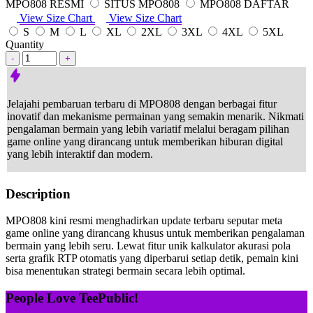
MPO808 RESMI
SITUS MPO808
MPO808 DAFTAR
View Size Chart
View Size Chart
S
M
L
XL
2XL
3XL
4XL
5XL
Quantity
-
+
Jelajahi pembaruan terbaru di MPO808 dengan berbagai fitur
inovatif dan mekanisme permainan yang semakin menarik. Nikmati
pengalaman bermain yang lebih variatif melalui beragam pilihan
game online yang dirancang untuk memberikan hiburan digital
yang lebih interaktif dan modern.
Description
MPO808 kini resmi menghadirkan update terbaru seputar meta
game online yang dirancang khusus untuk memberikan pengalaman
bermain yang lebih seru. Lewat fitur unik kalkulator akurasi pola
serta grafik RTP otomatis yang diperbarui setiap detik, pemain kini
bisa menentukan strategi bermain secara lebih optimal.
People Love TeePublic!