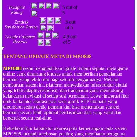
5 out of
Trustpilot
Rating
5
5 out
Zendesk
Satisfaction Rating
of 5
4.9 out
Google Customer
Reviews
of 5
TENTANG UPDATE META DI MPO808
MPO808
resmi menghadirkan update terbaru seputar meta game
online yang dirancang khusus untuk memberikan pengalaman
bermain yang lebih seru bagi seluruh penggunanya. Melalui
pembaruan sistem ini, platform menyediakan infrastruktur digital
yang lebih adaptif, responsif, dan transparan guna mendukung
kelancaran navigasi di setiap sesi permainan. Lewat integrasi fitur
unik kalkulator akurasi pola serta grafik RTP otomatis yang
diperbarui setiap detik, pemain kini bisa menentukan strategi
bermain secara lebih optimal berdasarkan data yang valid dan
bergerak secara real-time.
Kehadiran fitur kalkulator akurasi pola kemenangan pada sistem
MPO808 menjadi terobosan penting yang membantu pengguna