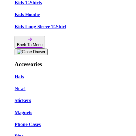
Kids T-Shirts
Kids Hoodie
Kids Long Sleeve T-Shirt
Back To Menu
Accessories
Hats
New!
Stickers
Magnets
Phone Cases