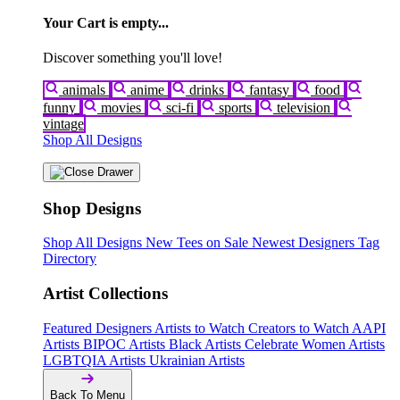
Your Cart is empty...
Discover something you'll love!
animals
anime
drinks
fantasy
food
funny
movies
sci-fi
sports
television
vintage
Shop All Designs
Shop Designs
Shop All Designs
New Tees on Sale
Newest Designers
Tag
Directory
Artist Collections
Featured Designers
Artists to Watch
Creators to Watch
AAPI
Artists
BIPOC Artists
Black Artists
Celebrate Women Artists
LGBTQIA Artists
Ukrainian Artists
Back To Menu