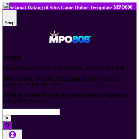
MPO808
Selamat Datang di Situs Game Online Terupdate
Shop
MPO808
LINK LOGIN RESMI SITUS GAME ONLINE MPO808
SITUS GAME ONLINE TERBAIK DENGAN META
UPDATE TERBARU 2026
MPO808: Update Terbaru Meta Game Online Dengan Fitur
Unik Lebih Menarik