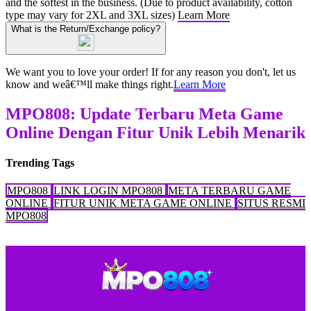
and the softest in the business. (Due to product availability, cotton
type may vary for 2XL and 3XL sizes)
Learn More
What is the Return/Exchange policy?
We want you to love your order! If for any reason you don't, let us
know and weâ€™ll make things right.
Learn More
MPO808: Update Terbaru Meta Game
Online Dengan Fitur Unik Lebih Menarik
Trending Tags
MPO808
LINK LOGIN MPO808
META TERBARU GAME
ONLINE
FITUR UNIK META GAME ONLINE
SITUS RESMI
MPO808