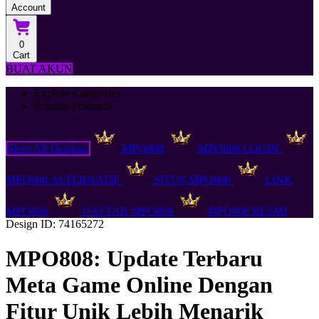
Account
0
Cart
BUAT AKUN
Explore Categories
Popular Products
Shop All Designs
MPO808
MPO808 LOGIN
MPO808 ALTERNATIF
SITUS MPO808
LINK
MPO808
DAFTAR MPO808
MPO808 RESMI
Design ID: 74165272
MPO808: Update Terbaru
Meta Game Online Dengan
Fitur Unik Lebih Menarik