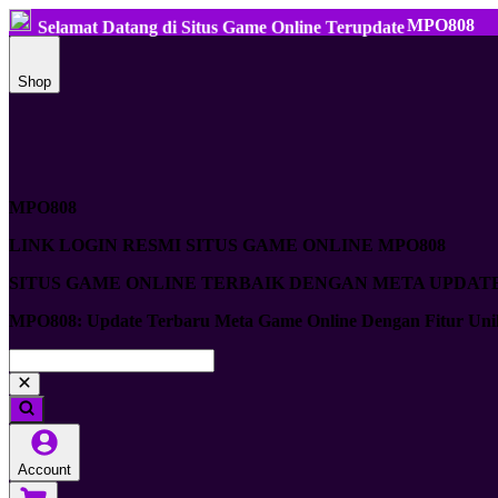
Selamat Datang di Situs Game Online Terupdate
MPO808
Shop
MPO808
LINK LOGIN RESMI SITUS GAME ONLINE MPO808
SITUS GAME ONLINE TERBAIK DENGAN META UPDATE
MPO808: Update Terbaru Meta Game Online Dengan Fitur Uni
Account