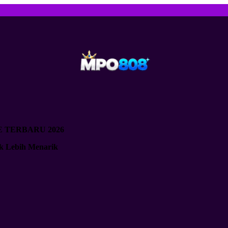
 TERBARU 2026
k Lebih Menarik