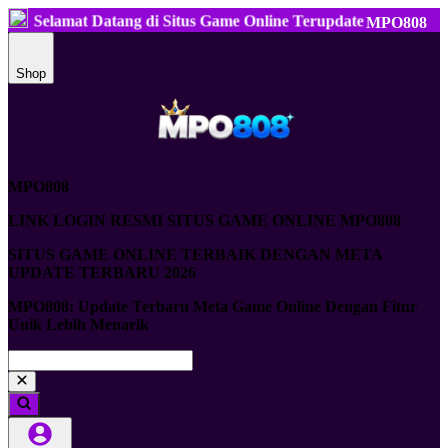
Selamat Datang di Situs Game Online Terupdate
MPO808
Shop
MPO808
LINK LOGIN RESMI SITUS GAME ONLINE MPO808
SITUS GAME ONLINE TERBAIK DENGAN META
UPDATE TERBARU 2026
MPO808: Update Terbaru Meta Game Online Dengan Fitur
Unik Lebih Menarik