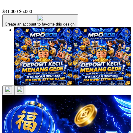
$31.000
$6.000
Create an account to favorite this design!