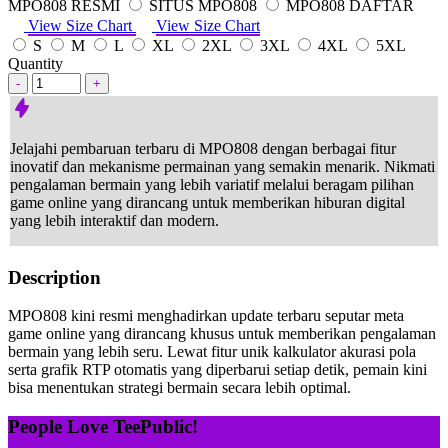
MPO808 RESMI
SITUS MPO808
MPO808 DAFTAR
View Size Chart
View Size Chart
S
M
L
XL
2XL
3XL
4XL
5XL
Quantity
-
+
Jelajahi pembaruan terbaru di MPO808 dengan berbagai fitur
inovatif dan mekanisme permainan yang semakin menarik. Nikmati
pengalaman bermain yang lebih variatif melalui beragam pilihan
game online yang dirancang untuk memberikan hiburan digital
yang lebih interaktif dan modern.
Description
MPO808 kini resmi menghadirkan update terbaru seputar meta
game online yang dirancang khusus untuk memberikan pengalaman
bermain yang lebih seru. Lewat fitur unik kalkulator akurasi pola
serta grafik RTP otomatis yang diperbarui setiap detik, pemain kini
bisa menentukan strategi bermain secara lebih optimal.
People Love TeePublic!