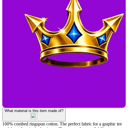
What material is this item made of?
100% combed ringspun cotton. The perfect fabric for a graphic tee