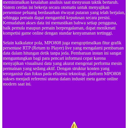
meminimalkan kesalahan analisis saat menyusun taktik bertaruh.
Sistem cerdas ini bekerja secara otomatis untuk menyajikan
persentase peluang berdasarkan riwayat putaran yang telah berjalan,
sehingga pemain dapat mengambil keputusan secara presisi.
Kemudahan akses data ini memastikan bahwa setiap pengguna,
baik pemula maupun pemain berpengalaman, dapat menikmati
kompetisi game online dengan standar kenyamanan tertinggi.
Selain kalkulator pola, MPO808 juga mengoptimalkan fitur grafik
persentase RTP (Return to Player) live yang mengalami pembaruan
data dalam hitungan detik tanpa jeda. Pembaruan instan ini sangat
menguntungkan bagi para pencari informasi cepat karena
menyajikan visualisasi data yang akurat mengenai performa mesin
permainan yang sedang aktif. Dengan struktur konten yang
terorganisir dan fokus pada efisiensi teknologi, platform MPO808
sukses menjadi referensi utama dalam industri meta game online
modern saat ini.