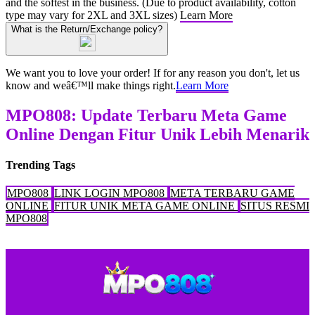
and the softest in the business. (Due to product availability, cotton
type may vary for 2XL and 3XL sizes)
Learn More
What is the Return/Exchange policy?
We want you to love your order! If for any reason you don't, let us
know and weâ€™ll make things right.
Learn More
MPO808: Update Terbaru Meta Game
Online Dengan Fitur Unik Lebih Menarik
Trending Tags
MPO808
LINK LOGIN MPO808
META TERBARU GAME
ONLINE
FITUR UNIK META GAME ONLINE
SITUS RESMI
MPO808