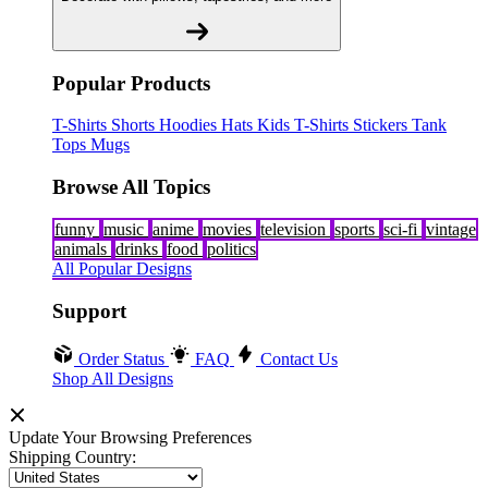
Popular Products
T-Shirts
Shorts
Hoodies
Hats
Kids T-Shirts
Stickers
Tank
Tops
Mugs
Browse All Topics
funny
music
anime
movies
television
sports
sci-fi
vintage
animals
drinks
food
politics
All Popular Designs
Support
Order Status
FAQ
Contact Us
Shop All Designs
Update Your Browsing Preferences
Shipping Country: