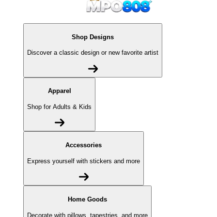
Shop Designs
Discover a classic design or new favorite artist
Apparel
Shop for Adults & Kids
Accessories
Express yourself with stickers and more
Home Goods
Decorate with pillows, tapestries, and more