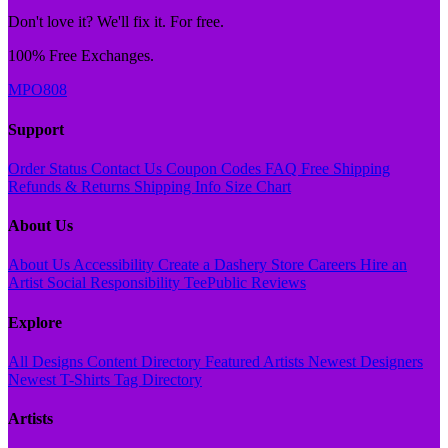
Don't love it? We'll fix it. For free.
100% Free Exchanges.
MPO808
Support
Order Status
Contact Us
Coupon Codes
FAQ
Free Shipping
Refunds & Returns
Shipping Info
Size Chart
About Us
About Us
Accessibility
Create a Dashery Store
Careers
Hire an
Artist
Social Responsibility
TeePublic Reviews
Explore
All Designs
Content Directory
Featured Artists
Newest Designers
Newest T-Shirts
Tag Directory
Artists