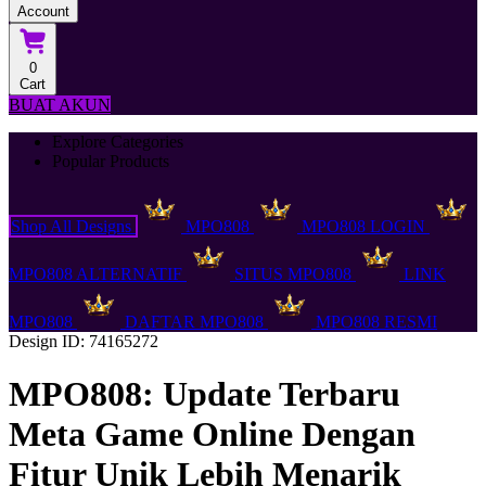
Account
0
Cart
BUAT AKUN
Explore Categories
Popular Products
Shop All Designs
MPO808
MPO808 LOGIN
MPO808 ALTERNATIF
SITUS MPO808
LINK
MPO808
DAFTAR MPO808
MPO808 RESMI
Design ID: 74165272
MPO808: Update Terbaru
Meta Game Online Dengan
Fitur Unik Lebih Menarik