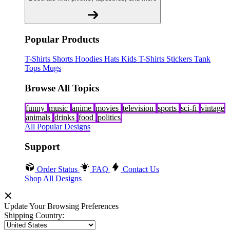
Popular Products
T-Shirts
Shorts
Hoodies
Hats
Kids T-Shirts
Stickers
Tank
Tops
Mugs
Browse All Topics
funny
music
anime
movies
television
sports
sci-fi
vintage
animals
drinks
food
politics
All Popular Designs
Support
Order Status
FAQ
Contact Us
Shop All Designs
Update Your Browsing Preferences
Shipping Country: