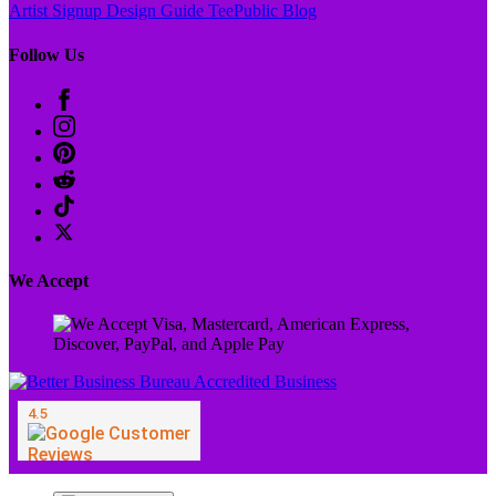
Artist Signup
Design Guide
TeePublic Blog
Follow Us
We Accept