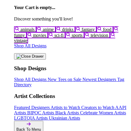
Your Cart is empty...
Discover something you'll love!
animals
anime
drinks
fantasy
food
funny
movies
sci-fi
sports
television
vintage
Shop All Designs
Shop Designs
Shop All Designs
New Tees on Sale
Newest Designers
Tag
Directory
Artist Collections
Featured Designers
Artists to Watch
Creators to Watch
AAPI
Artists
BIPOC Artists
Black Artists
Celebrate Women Artists
LGBTQIA Artists
Ukrainian Artists
Back To Menu