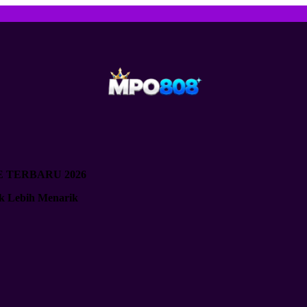
 TERBARU 2026
k Lebih Menarik