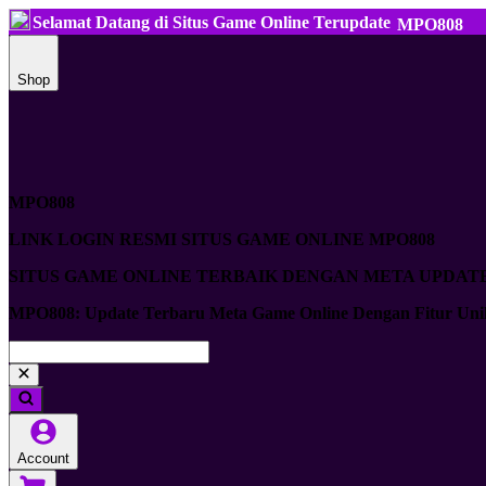
MPO808
Selamat Datang di Situs Game Online Terupdate
Shop
MPO808
LINK LOGIN RESMI SITUS GAME ONLINE MPO808
SITUS GAME ONLINE TERBAIK DENGAN META UPDATE
MPO808: Update Terbaru Meta Game Online Dengan Fitur Uni
Account