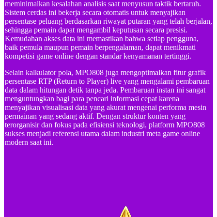
meminimalkan kesalahan analisis saat menyusun taktik bertaruh.
Sistem cerdas ini bekerja secara otomatis untuk menyajikan
persentase peluang berdasarkan riwayat putaran yang telah berjalan,
sehingga pemain dapat mengambil keputusan secara presisi.
Kemudahan akses data ini memastikan bahwa setiap pengguna,
baik pemula maupun pemain berpengalaman, dapat menikmati
kompetisi game online dengan standar kenyamanan tertinggi.
Selain kalkulator pola, MPO808 juga mengoptimalkan fitur grafik
persentase RTP (Return to Player) live yang mengalami pembaruan
data dalam hitungan detik tanpa jeda. Pembaruan instan ini sangat
menguntungkan bagi para pencari informasi cepat karena
menyajikan visualisasi data yang akurat mengenai performa mesin
permainan yang sedang aktif. Dengan struktur konten yang
terorganisir dan fokus pada efisiensi teknologi, platform MPO808
sukses menjadi referensi utama dalam industri meta game online
modern saat ini.