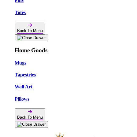
Pins
Totes
Back To Menu
Home Goods
Mugs
Tapestries
Wall Art
Pillows
Back To Menu