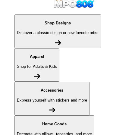
Shop Designs
Discover a classic design or new favorite artist
Apparel
Shop for Adults & Kids
Accessories
Express yourself with stickers and more
Home Goods
Decorate with pillows, tapestries, and more