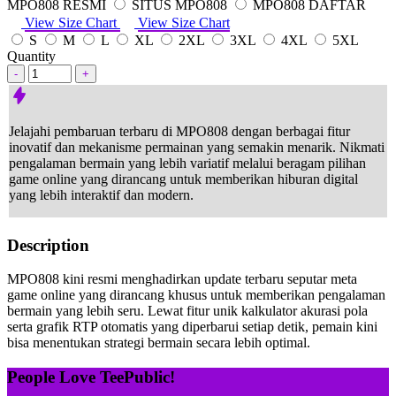
MPO808 RESMI
SITUS MPO808
MPO808 DAFTAR
View Size Chart
View Size Chart
S
M
L
XL
2XL
3XL
4XL
5XL
Quantity
-
+
Jelajahi pembaruan terbaru di MPO808 dengan berbagai fitur
inovatif dan mekanisme permainan yang semakin menarik. Nikmati
pengalaman bermain yang lebih variatif melalui beragam pilihan
game online yang dirancang untuk memberikan hiburan digital
yang lebih interaktif dan modern.
Description
MPO808 kini resmi menghadirkan update terbaru seputar meta
game online yang dirancang khusus untuk memberikan pengalaman
bermain yang lebih seru. Lewat fitur unik kalkulator akurasi pola
serta grafik RTP otomatis yang diperbarui setiap detik, pemain kini
bisa menentukan strategi bermain secara lebih optimal.
People Love TeePublic!