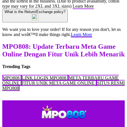
and the softest in the business. (Due to product availability, cotton
type may vary for 2XL and 3XL sizes)
Learn More
What is the Return/Exchange policy?
We want you to love your order! If for any reason you don't, let us
know and weâ€™ll make things right.
Learn More
MPO808: Update Terbaru Meta Game
Online Dengan Fitur Unik Lebih Menarik
Trending Tags
MPO808
LINK LOGIN MPO808
META TERBARU GAME
ONLINE
FITUR UNIK META GAME ONLINE
SITUS RESMI
MPO808