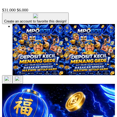
$31.000
$6.000
Create an account to favorite this design!