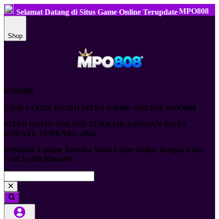
Selamat Datang di Situs Game Online Terupdate
MPO808
Shop
MPO808
LINK LOGIN RESMI SITUS GAME ONLINE MPO808
SITUS GAME ONLINE TERBAIK DENGAN META
UPDATE TERBARU 2026
MPO808: Update Terbaru Meta Game Online Dengan Fitur
Unik Lebih Menarik