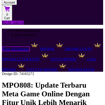
Account
0
Cart
BUAT AKUN
Explore Categories
Popular Products
Shop All Designs
MPO808
MPO808 LOGIN
MPO808 ALTERNATIF
SITUS MPO808
LINK
MPO808
DAFTAR MPO808
MPO808 RESMI
Design ID: 74165272
MPO808: Update Terbaru
Meta Game Online Dengan
Fitur Unik Lebih Menarik