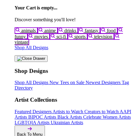
Your Cart is empty...
Discover something you'll love!
animals
anime
drinks
fantasy
food
funny
movies
sci-fi
sports
television
vintage
Shop All Designs
Shop Designs
Shop All Designs
New Tees on Sale
Newest Designers
Tag
Directory
Artist Collections
Featured Designers
Artists to Watch
Creators to Watch
AAPI
Artists
BIPOC Artists
Black Artists
Celebrate Women Artists
LGBTQIA Artists
Ukrainian Artists
Back To Menu