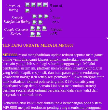
5 out of
Trustpilot
Rating
5
5 out
Zendesk
Satisfaction Rating
of 5
4.9 out
Google Customer
Reviews
of 5
TENTANG UPDATE META DI MPO808
MPO808
resmi menghadirkan update terbaru seputar meta game
online yang dirancang khusus untuk memberikan pengalaman
bermain yang lebih seru bagi seluruh penggunanya. Melalui
pembaruan sistem ini, platform menyediakan infrastruktur digital
yang lebih adaptif, responsif, dan transparan guna mendukung
kelancaran navigasi di setiap sesi permainan. Lewat integrasi fitur
unik kalkulator akurasi pola serta grafik RTP otomatis yang
diperbarui setiap detik, pemain kini bisa menentukan strategi
bermain secara lebih optimal berdasarkan data yang valid dan
bergerak secara real-time.
Kehadiran fitur kalkulator akurasi pola kemenangan pada sistem
MPO808 menjadi terobosan penting yang membantu pengguna