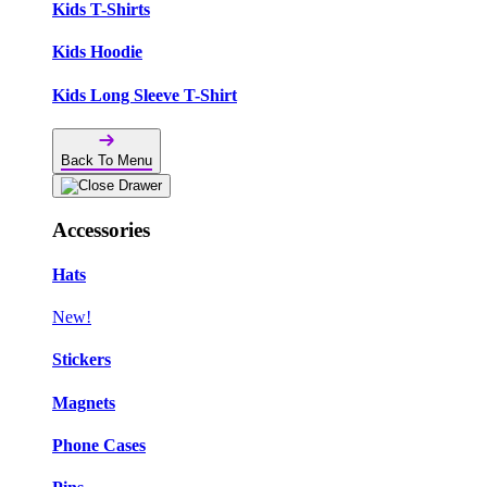
Kids T-Shirts
Kids Hoodie
Kids Long Sleeve T-Shirt
Back To Menu
Accessories
Hats
New!
Stickers
Magnets
Phone Cases