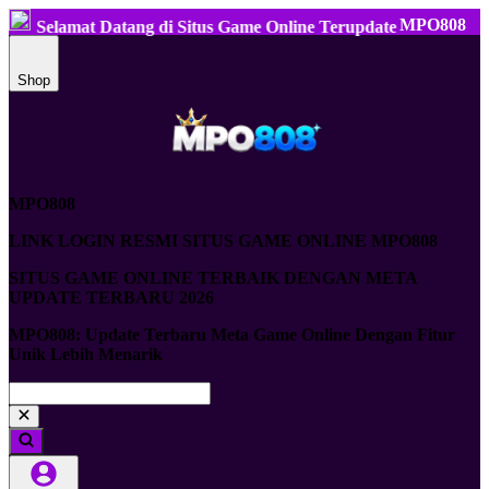
MPO808
Selamat Datang di Situs Game Online Terupdate
Shop
MPO808
LINK LOGIN RESMI SITUS GAME ONLINE MPO808
SITUS GAME ONLINE TERBAIK DENGAN META
UPDATE TERBARU 2026
MPO808: Update Terbaru Meta Game Online Dengan Fitur
Unik Lebih Menarik