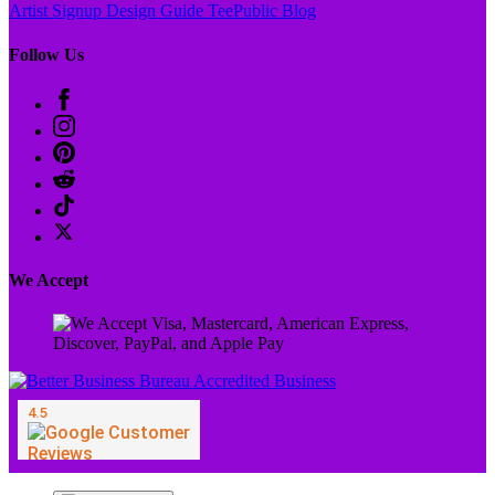
Artist Signup
Design Guide
TeePublic Blog
Follow Us
We Accept