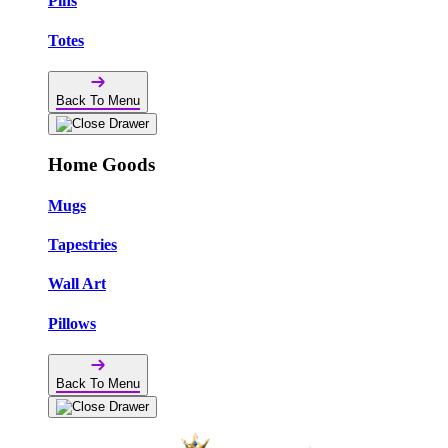
Pins
Totes
Back To Menu
Home Goods
Mugs
Tapestries
Wall Art
Pillows
Back To Menu