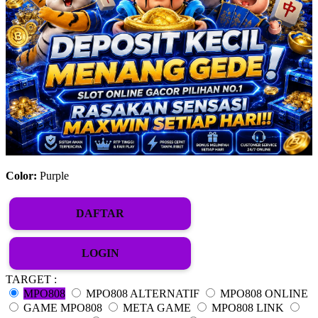
Color:
Purple
DAFTAR
LOGIN
TARGET :
MPO808
MPO808 ALTERNATIF
MPO808 ONLINE
GAME MPO808
META GAME
MPO808 LINK